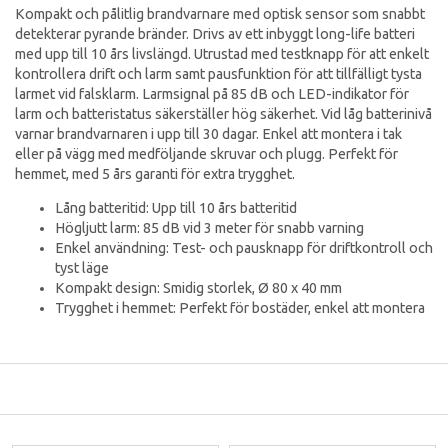
Kompakt och pålitlig brandvarnare med optisk sensor som snabbt
detekterar pyrande bränder. Drivs av ett inbyggt long-life batteri
med upp till 10 års livslängd. Utrustad med testknapp för att enkelt
kontrollera drift och larm samt pausfunktion för att tillfälligt tysta
larmet vid falsklarm. Larmsignal på 85 dB och LED-indikator för
larm och batteristatus säkerställer hög säkerhet. Vid låg batterinivå
varnar brandvarnaren i upp till 30 dagar. Enkel att montera i tak
eller på vägg med medföljande skruvar och plugg. Perfekt för
hemmet, med 5 års garanti för extra trygghet.
Lång batteritid: Upp till 10 års batteritid
Högljutt larm: 85 dB vid 3 meter för snabb varning
Enkel användning: Test- och pausknapp för driftkontroll och
tyst läge
Kompakt design: Smidig storlek, Ø 80 x 40 mm
Trygghet i hemmet: Perfekt för bostäder, enkel att montera