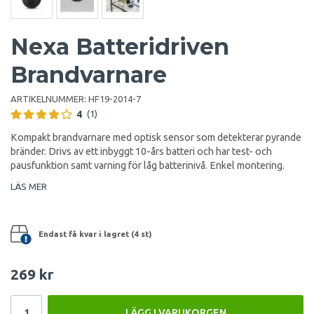
Nexa Batteridriven
Brandvarnare
ARTIKELNUMMER:
HF19-2014-7
4
(1)
Kompakt brandvarnare med optisk sensor som detekterar pyrande
bränder. Drivs av ett inbyggt 10-års batteri och har test- och
pausfunktion samt varning för låg batterinivå. Enkel montering.
LÄS MER
Endast få kvar i lagret (4 st)
269 kr
LÄGG I VARUKORGEN