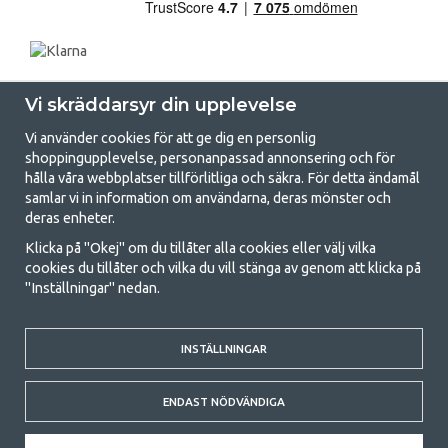
Vi skräddarsyr din upplevelse
Vi använder cookies för att ge dig en personlig
shoppingupplevelse, personanpassad annonsering och för
hålla våra webbplatser tillförlitliga och säkra. För detta ändamål
samlar vi in information om användarna, deras mönster och
GetCamping.se - Din butik för camping
deras enheter.
och uteliv
Klicka på "Okej" om du tillåter alla cookies eller välj vilka
cookies du tillåter och vilka du vill stänga av genom att klicka på
Att campa kan antingen vara en livsstil eller ett sätt att samla familjen
"Inställningar" nedan.
för ett gemensamt äventyr. Oavsett vilken kategori du tillhör hittar du
allt du behöver av campingtillbehör hos oss. Vi tycker att alla ska ha råd
med att campa så därför erbjuder vi riktigt bra priser på familjetält,
husvagnstält och all annan utrustning för camping och friluftsliv. Vårt
INSTÄLLNINGAR
mål är att i varje priskategori erbjuda den bästa campingutrustningen
gällande kvalitet och funktionalitet. Ta gärna kontakt med oss om det
ENDAST NÖDVÄNDIGA
är något du saknar eller vill veta mer om.
© 2020 GetCamping. All rights reserved.