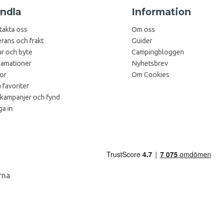
ndla
Information
takta oss
Om oss
rans och frakt
Guider
r och byte
Campingbloggen
lamationer
Nyhetsbrev
kor
Om Cookies
 favoriter
 kampanjer och fynd
a in