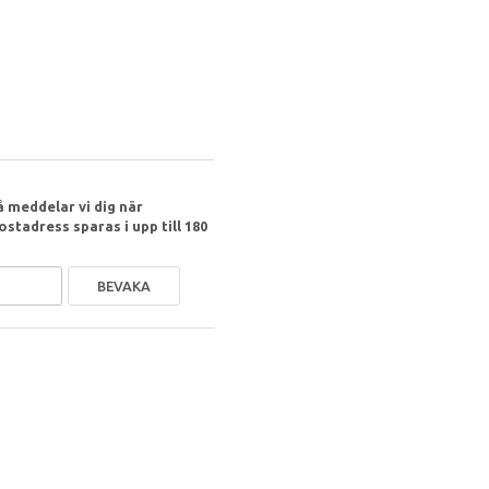
 meddelar vi dig när
ostadress sparas i upp till 180
BEVAKA