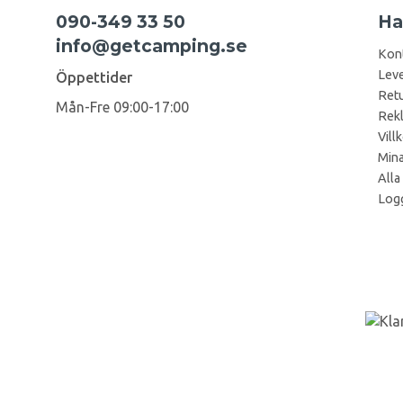
090-349 33 50
Ha
info@getcamping.se
Kon
Leve
Öppettider
Retu
Mån-Fre 09:00-17:00
Rek
Vill
Mina
Alla
Logg