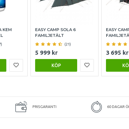
A KEM
EASY CAMP SOLA 6
EASY CAM
EL
FAMILJETÄLT
FAMILJET
7)
(21)
5 999 kr
3 695 kr
KÖP
KÖ
PRISGARANTI
60 DAGAR Ö