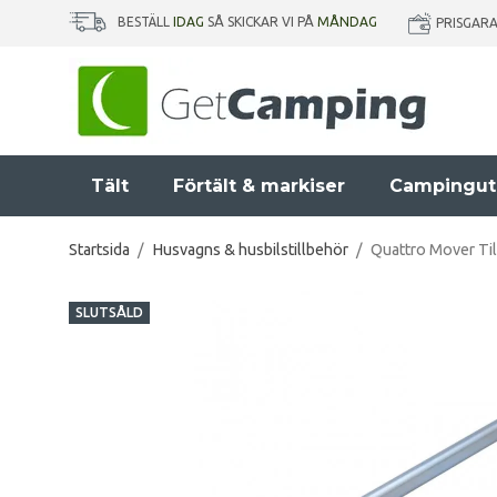
BESTÄLL
IDAG
SÅ SKICKAR VI PÅ
MÅNDAG
PRISGAR
Tält
Förtält & markiser
Campingut
Startsida
/
Husvagns & husbilstillbehör
/
Quattro Mover Ti
SLUTSÅLD