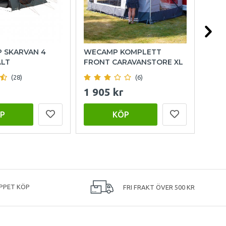
P SKARVAN 4
WECAMP KOMPLETT
OUT
ÄLT
FRONT CARAVANSTORE XL
FAM
(28)
(6)
1 905 kr
15 
P
KÖP
PPET KÖP
FRI FRAKT ÖVER 500 KR