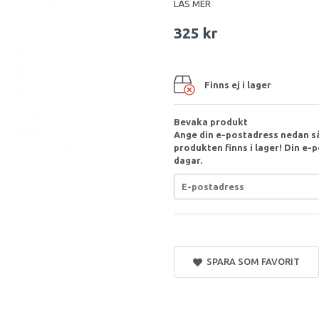
LÄS MER
325 kr
Finns ej i lager
Bevaka produkt
Ange din e-postadress nedan så
produkten finns i lager! Din e-p
dagar.
SPARA SOM FAVORIT