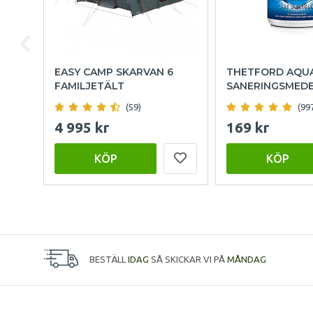
EASY CAMP SKARVAN 6
THETFORD AQU
FAMILJETÄLT
SANERINGSMED
(59)
(99
4 995 kr
169 kr
KÖP
KÖP
BESTÄLL
IDAG
SÅ SKICKAR VI PÅ
MÅNDAG