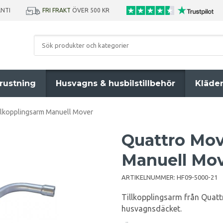
ANTI
FRI FRAKT
ÖVER 500 KR
rustning
Husvagns & husbilstillbehör
Kläde
llkopplingsarm Manuell Mover
Quattro Mov
Manuell Mo
ARTIKELNUMMER:
HF09-5000-21
Tillkopplingsarm från Quattro
husvagnsdäcket.