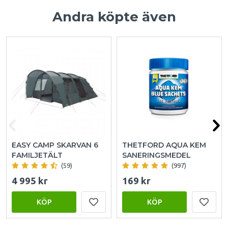
Andra köpte även
EASY CAMP SKARVAN 6
THETFORD AQUA KEM
FAMILJETÄLT
SANERINGSMEDEL
(59)
(997)
4 995 kr
169 kr
KÖP
KÖP