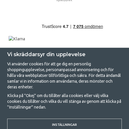
nyhetsbrev.
Vi skräddarsyr din upplevelse
Vi använder cookies för att ge dig en personlig
shoppingupplevelse, personanpassad annonsering och för
hålla våra webbplatser tillförlitliga och säkra. För detta ändamål
samlar vi in information om användarna, deras mönster och
GetCamping.se - Din butik för camping
deras enheter.
och uteliv
Klicka på "Okej" om du tillåter alla cookies eller välj vilka
cookies du tillåter och vilka du vill stänga av genom att klicka på
Att campa kan antingen vara en livsstil eller ett sätt att samla familjen
"Inställningar" nedan.
för ett gemensamt äventyr. Oavsett vilken kategori du tillhör hittar du
allt du behöver av campingtillbehör hos oss. Vi tycker att alla ska ha råd
med att campa så därför erbjuder vi riktigt bra priser på familjetält,
husvagnstält och all annan utrustning för camping och friluftsliv. Vårt
INSTÄLLNINGAR