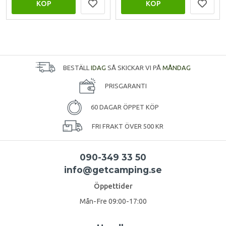
KÖP
KÖP
BESTÄLL
IDAG
SÅ SKICKAR VI PÅ
MÅNDAG
PRISGARANTI
60 DAGAR ÖPPET KÖP
FRI FRAKT ÖVER 500 KR
090-349 33 50
info@getcamping.se
Öppettider
Mån-Fre 09:00-17:00