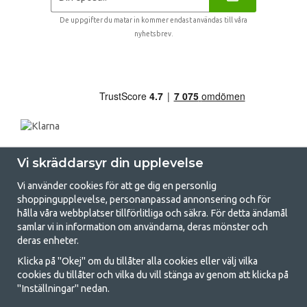
De uppgifter du matar in kommer endast användas till våra
nyhetsbrev.
Vi skräddarsyr din upplevelse
Vi använder cookies för att ge dig en personlig
shoppingupplevelse, personanpassad annonsering och för
hålla våra webbplatser tillförlitliga och säkra. För detta ändamål
samlar vi in information om användarna, deras mönster och
GetCamping.se - Din butik för camping
deras enheter.
och uteliv
Klicka på "Okej" om du tillåter alla cookies eller välj vilka
cookies du tillåter och vilka du vill stänga av genom att klicka på
Att campa kan antingen vara en livsstil eller ett sätt att samla familjen
"Inställningar" nedan.
för ett gemensamt äventyr. Oavsett vilken kategori du tillhör hittar du
allt du behöver av campingtillbehör hos oss. Vi tycker att alla ska ha råd