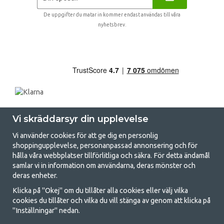
De uppgifter du matar in kommer endast användas till våra
nyhetsbrev.
Vi skräddarsyr din upplevelse
Vi använder cookies för att ge dig en personlig
shoppingupplevelse, personanpassad annonsering och för
hålla våra webbplatser tillförlitliga och säkra. För detta ändamål
samlar vi in information om användarna, deras mönster och
GetCamping.se - Din butik för camping
deras enheter.
och uteliv
Klicka på "Okej" om du tillåter alla cookies eller välj vilka
cookies du tillåter och vilka du vill stänga av genom att klicka på
Att campa kan antingen vara en livsstil eller ett sätt att samla familjen
"Inställningar" nedan.
för ett gemensamt äventyr. Oavsett vilken kategori du tillhör hittar du
allt du behöver av campingtillbehör hos oss. Vi tycker att alla ska ha råd