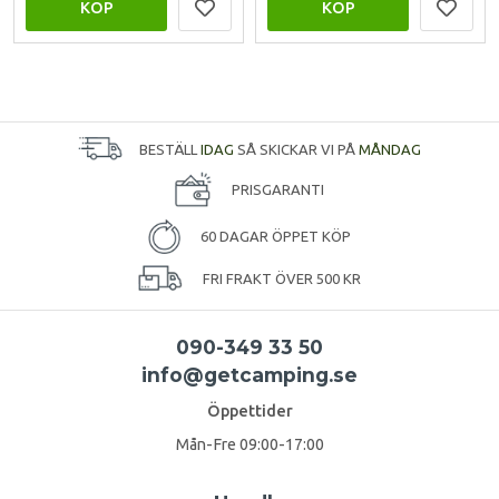
KÖP
KÖP
BESTÄLL
IDAG
SÅ SKICKAR VI PÅ
MÅNDAG
PRISGARANTI
60 DAGAR ÖPPET KÖP
FRI FRAKT ÖVER 500 KR
090-349 33 50
info@getcamping.se
Öppettider
Mån-Fre 09:00-17:00