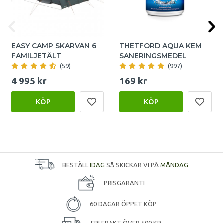
EASY CAMP SKARVAN 6
THETFORD AQUA KEM
FAMILJETÄLT
SANERINGSMEDEL
(59)
(997)
4 995 kr
169 kr
KÖP
KÖP
BESTÄLL
IDAG
SÅ SKICKAR VI PÅ
MÅNDAG
PRISGARANTI
60 DAGAR ÖPPET KÖP
FRI FRAKT ÖVER 500 KR