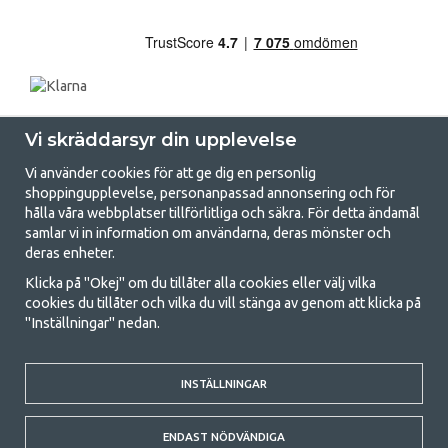
Vi skräddarsyr din upplevelse
Vi använder cookies för att ge dig en personlig
shoppingupplevelse, personanpassad annonsering och för
hålla våra webbplatser tillförlitliga och säkra. För detta ändamål
samlar vi in information om användarna, deras mönster och
GetCamping.se - Din butik för camping
deras enheter.
och uteliv
Klicka på "Okej" om du tillåter alla cookies eller välj vilka
cookies du tillåter och vilka du vill stänga av genom att klicka på
Att campa kan antingen vara en livsstil eller ett sätt att samla familjen
"Inställningar" nedan.
för ett gemensamt äventyr. Oavsett vilken kategori du tillhör hittar du
allt du behöver av campingtillbehör hos oss. Vi tycker att alla ska ha råd
med att campa så därför erbjuder vi riktigt bra priser på familjetält,
INSTÄLLNINGAR
husvagnstält och all annan utrustning för camping och friluftsliv. Vårt
mål är att i varje priskategori erbjuda den bästa campingutrustningen
gällande kvalitet och funktionalitet. Ta gärna kontakt med oss om det
ENDAST NÖDVÄNDIGA
är något du saknar eller vill veta mer om.