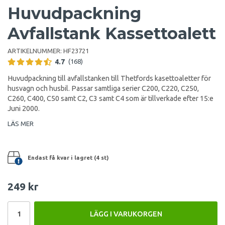
Huvudpackning
Avfallstank Kassettoalett
ARTIKELNUMMER:
HF23721
4.7
(168)
Huvudpackning till avfallstanken till Thetfords kasettoaletter för
husvagn och husbil. Passar samtliga serier C200, C220, C250,
C260, C400, C50 samt C2, C3 samt C4 som är tillverkade efter 15:e
Juni 2000.
LÄS MER
Endast få kvar i lagret (4 st)
249 kr
LÄGG I VARUKORGEN