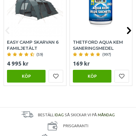
EASY CAMP SKARVAN 6
THETFORD AQUA KEM
FAMILJETÄLT
SANERINGSMEDEL
(59)
(997)
4 995 kr
169 kr
KÖP
KÖP
BESTÄLL
IDAG
SÅ SKICKAR VI PÅ
MÅNDAG
PRISGARANTI