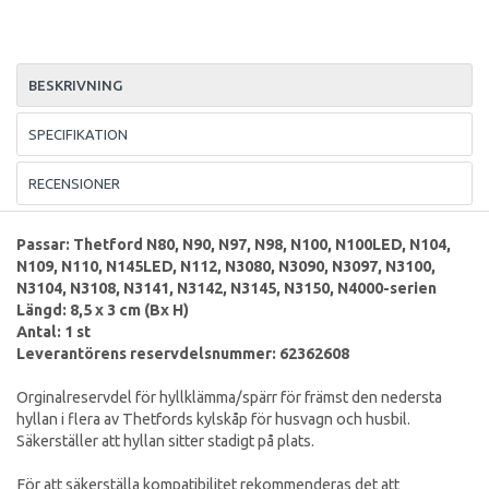
BESKRIVNING
SPECIFIKATION
RECENSIONER
Passar: Thetford N80, N90, N97, N98, N100, N100LED, N104,
N109, N110, N145LED, N112, N3080, N3090, N3097, N3100,
N3104, N3108, N3141, N3142, N3145, N3150, N4000-serien
Längd: 8,5 x 3 cm (Bx H)
Antal: 1 st
Leverantörens reservdelsnummer: 62362608
Orginalreservdel för hyllklämma/spärr för främst den nedersta
hyllan i flera av Thetfords kylskåp för husvagn och husbil.
Säkerställer att hyllan sitter stadigt på plats.
För att säkerställa kompatibilitet rekommenderas det att