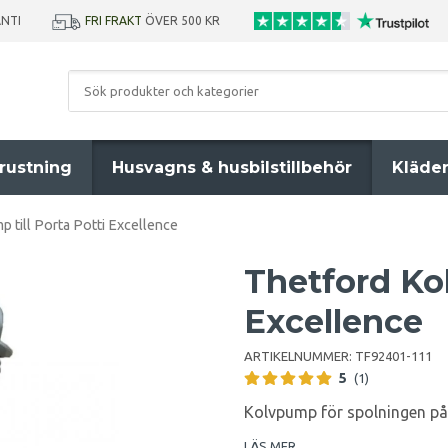
ANTI
FRI FRAKT
ÖVER 500 KR
rustning
Husvagns & husbilstillbehör
Kläde
 till Porta Potti Excellence
Thetford Kol
Excellence
ARTIKELNUMMER:
TF92401-111
5
(1)
Kolvpump för spolningen på d
LÄS MER