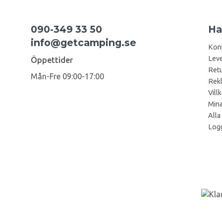
090-349 33 50
Ha
info@getcamping.se
Kon
Leve
Öppettider
Retu
Mån-Fre 09:00-17:00
Rek
Vill
Mina
Alla
Logg