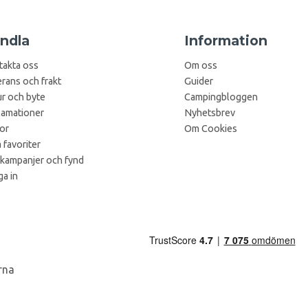
ndla
Information
takta oss
Om oss
rans och frakt
Guider
r och byte
Campingbloggen
lamationer
Nyhetsbrev
kor
Om Cookies
 favoriter
 kampanjer och fynd
a in