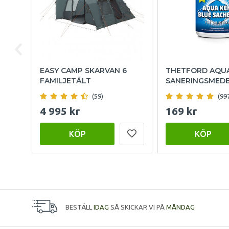
EASY CAMP SKARVAN 6
THETFORD AQU
FAMILJETÄLT
SANERINGSMED
(59)
(99
4 995 kr
169 kr
KÖP
KÖP
BESTÄLL
IDAG
SÅ SKICKAR VI PÅ
MÅNDAG