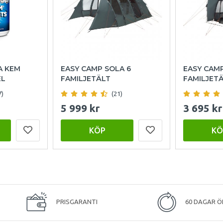
A KEM
EASY CAMP SOLA 6
EASY CAM
EL
FAMILJETÄLT
FAMILJET
7)
(21)
5 999 kr
3 695 kr
KÖP
KÖ
PRISGARANTI
60 DAGAR Ö