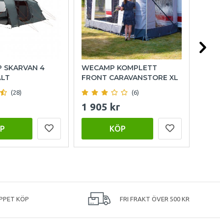
P SKARVAN 4
WECAMP KOMPLETT
HOL
ÄLT
FRONT CARAVANSTORE XL
(28)
(6)
1 905 kr
999
P
KÖP
PPET KÖP
FRI FRAKT ÖVER 500 KR