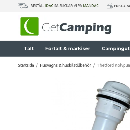
BESTÄLL
IDAG
SÅ SKICKAR VI PÅ
MÅNDAG
PRISGAR
Tält
Förtält & markiser
Campingut
Startsida
/
Husvagns & husbilstillbehör
/
Thetford Kolvpump