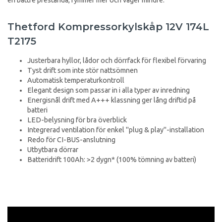
Thetford Kompressorkylskåp 12V 174L
T2175
Justerbara hyllor, lådor och dörrfack för flexibel förvaring
Tyst drift som inte stör nattsömnen
Automatisk temperaturkontroll
Elegant design som passar in i alla typer av inredning
Energisnål drift med A+++ klassning ger lång driftid på
batteri
LED-belysning för bra överblick
Integrerad ventilation för enkel "plug & play"-installation
Redo för CI-BUS-anslutning
Utbytbara dörrar
Batteridrift 100Ah: >2 dygn* (100% tömning av batteri)