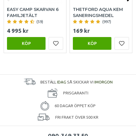
EASY CAMP SKARVAN 6
THETFORD AQUA KEM
FAMILJETÄLT
SANERINGSMEDEL
(59)
(997)
4 995 kr
169 kr
KÖP
KÖP
BESTÄLL
IDAG
SÅ SKICKAR VI
IMORGON
PRISGARANTI
60 DAGAR ÖPPET KÖP
FRI FRAKT ÖVER 500 KR
090-349 33 50