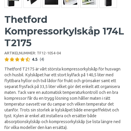
Thetford
Kompressorkylskåp 174L
T2175
ARTIKELNUMMER:
TF12-1054-04
4.5
(4)
Thetford T2175 är vårt största kompressorkylskåp för husvagn
och husbil. Kylskåpet har ett stort kylfack på 140,5 liter med
flyttbara hyllor och två lådor för frukt och grönsaker samt ett
separat frysfack på 33,5 liter vilket gör det enkelt att organisera
maten. Tack vare en automatisk temperaturkontroll och en bra
kompressor får du en trygg lösning som håller maten i rätt
temperatur oavsett var du campar och vilken temperatur det
utanför. Trots sin storlek är kylskåpet både energieffektivt och
tyst. Kylen är enkel att installera och ersätter både
absorptionskylskåp och kompressorkylskåp (se lista längre ned
för vilka modeller den kan ersätta).