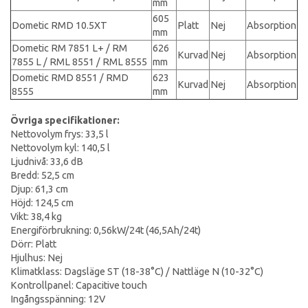
mm
605
Dometic RMD 10.5XT
Platt
Nej
Absorption
mm
Dometic RM 7851 L+ / RM
626
Kurvad
Nej
Absorption
7855 L / RML 8551 / RML 8555
mm
Dometic RMD 8551 / RMD
623
Kurvad
Nej
Absorption
8555
mm
Övriga specifikationer:
Nettovolym frys: 33,5 l
Nettovolym kyl: 140,5 l
Ljudnivå: 33,6 dB
Bredd: 52,5 cm
Djup: 61,3 cm
Höjd: 124,5 cm
Vikt: 38,4 kg
Energiförbrukning: 0,56kW/24t (46,5Ah/24t)
Dörr: Platt
Hjulhus: Nej
Klimatklass: Dagsläge ST (18-38°C) / Nattläge N (10-32°C)
Kontrollpanel: Capacitive touch
Ingångsspänning: 12V