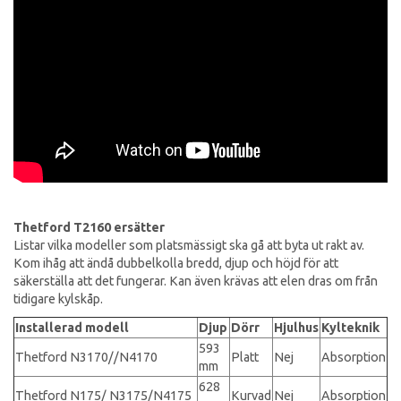
Thetford T2160 ersätter
Listar vilka modeller som platsmässigt ska gå att byta ut rakt av.
Kom ihåg att ändå dubbelkolla bredd, djup och höjd för att
säkerställa att det fungerar. Kan även krävas att elen dras om från
tidigare kylskåp.
Installerad modell
Djup
Dörr
Hjulhus
Kylteknik
593
Thetford N3170//N4170
Platt
Nej
Absorption
mm
628
Thetford N175/ N3175/N4175
Kurvad
Nej
Absorption