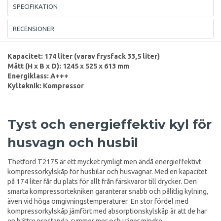
SPECIFIKATION
RECENSIONER
Kapacitet: 174 liter (varav frysfack 33,5 liter)
Mått (H x B x D): 1245 x 525 x 613 mm
Energiklass: A+++
Kylteknik: Kompressor
Tyst och energieffektiv kyl för
husvagn och husbil
Thetford T2175 är ett mycket rymligt men ändå energieffektivt
kompressorkylskåp för husbilar och husvagnar. Med en kapacitet
på 174 liter får du plats för allt från färskvaror till drycker. Den
smarta kompressortekniken garanterar snabb och pålitlig kylning,
även vid höga omgivningstemperaturer. En stor fördel med
kompressorkylskåp jämfört med absorptionskylskåp är att de har
en bättre prestanda, rymmer mer och väger mindre.