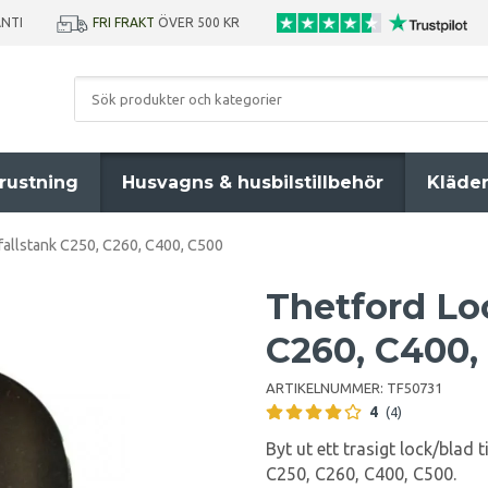
ANTI
FRI FRAKT
ÖVER 500 KR
rustning
Husvagns & husbilstillbehör
Kläde
allstank C250, C260, C400, C500
Thetford Lo
C260, C400,
ARTIKELNUMMER:
TF50731
4
(4)
Byt ut ett trasigt lock/blad t
C250, C260, C400, C500.