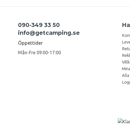
090-349 33 50
Ha
info@getcamping.se
Kon
Leve
Öppettider
Retu
Mån-Fre 09:00-17:00
Rek
Vill
Mina
Alla
Logg