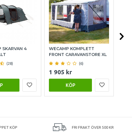
P SKARVAN 4
WECAMP KOMPLETT
HOL
ÄLT
FRONT CARAVANSTORE XL
(28)
(6)
1 905 kr
999
P
KÖP
PPET KÖP
FRI FRAKT ÖVER 500 KR