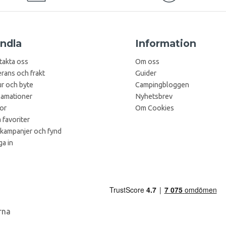
ndla
Information
takta oss
Om oss
rans och frakt
Guider
r och byte
Campingbloggen
lamationer
Nyhetsbrev
kor
Om Cookies
 favoriter
 kampanjer och fynd
a in