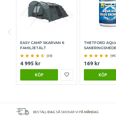
EASY CAMP SKARVAN 6
THETFORD AQU
FAMILJETÄLT
SANERINGSMED
(59)
(99
4 995 kr
169 kr
KÖP
KÖP
BESTÄLL
IDAG
SÅ SKICKAR VI PÅ
MÅNDAG