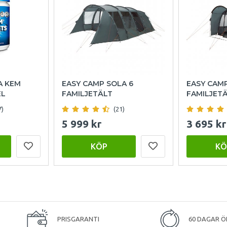
A KEM
EASY CAMP SOLA 6
EASY CAM
EL
FAMILJETÄLT
FAMILJET
7)
(21)
5 999 kr
3 695 kr
KÖP
KÖ
PRISGARANTI
60 DAGAR Ö