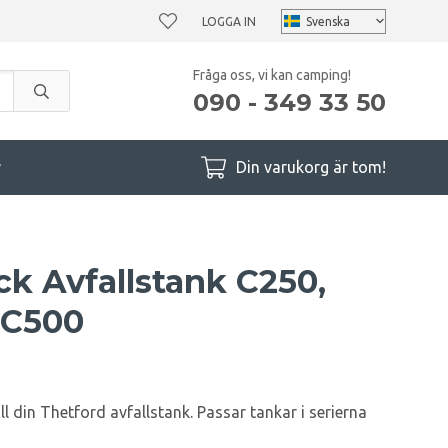
LOGGA IN
Fråga oss, vi kan camping!
090 - 349 33 50
r
Din varukorg är tom!
ck Avfallstank C250,
 C500
ill din Thetford avfallstank. Passar tankar i serierna