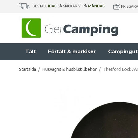
BESTÄLL
IDAG
SÅ SKICKAR VI PÅ
MÅNDAG
PRISGAR
Tält
Förtält & markiser
Campingut
Startsida
/
Husvagns & husbilstillbehör
/
Thetford Lock Avf