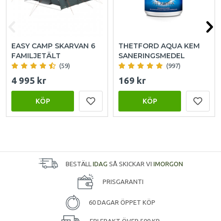
EASY CAMP SKARVAN 6
THETFORD AQUA KEM
FAMILJETÄLT
SANERINGSMEDEL
(59)
(997)
4 995 kr
169 kr
KÖP
KÖP
BESTÄLL
IDAG
SÅ SKICKAR VI
IMORGON
PRISGARANTI
60 DAGAR ÖPPET KÖP
FRI FRAKT ÖVER 500 KR