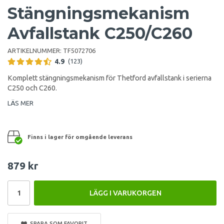
Stängningsmekanism
Avfallstank C250/C260
ARTIKELNUMMER:
TF5072706
4.9
(123)
Komplett stängningsmekanism för Thetford avfallstank i serierna
C250 och C260.
LÄS MER
Finns i lager för omgående leverans
879 kr
LÄGG I VARUKORGEN
SPARA SOM FAVORIT