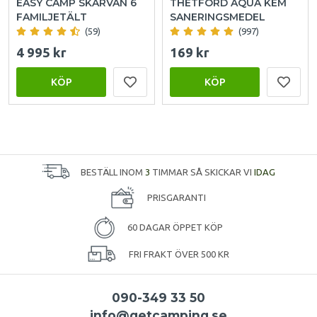
EASY CAMP SKARVAN 6
THETFORD AQUA KEM
FAMILJETÄLT
SANERINGSMEDEL
(59)
(997)
4 995 kr
169 kr
KÖP
KÖP
BESTÄLL INOM
3
TIMMAR SÅ SKICKAR VI
IDAG
PRISGARANTI
60 DAGAR ÖPPET KÖP
FRI FRAKT ÖVER 500 KR
090-349 33 50
info@getcamping.se