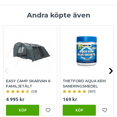
Andra köpte även
EASY CAMP SKARVAN 6
THETFORD AQUA KEM
FAMILJETÄLT
SANERINGSMEDEL
(59)
(997)
4 995 kr
169 kr
KÖP
KÖP