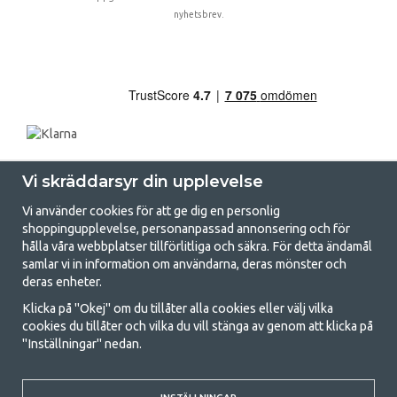
nyhetsbrev.
Vi skräddarsyr din upplevelse
Vi använder cookies för att ge dig en personlig
shoppingupplevelse, personanpassad annonsering och för
hålla våra webbplatser tillförlitliga och säkra. För detta ändamål
samlar vi in information om användarna, deras mönster och
GetCamping.se - Din butik för camping
deras enheter.
och uteliv
Klicka på "Okej" om du tillåter alla cookies eller välj vilka
cookies du tillåter och vilka du vill stänga av genom att klicka på
Att campa kan antingen vara en livsstil eller ett sätt att samla familjen
"Inställningar" nedan.
för ett gemensamt äventyr. Oavsett vilken kategori du tillhör hittar du
allt du behöver av campingtillbehör hos oss. Vi tycker att alla ska ha råd
med att campa så därför erbjuder vi riktigt bra priser på familjetält,