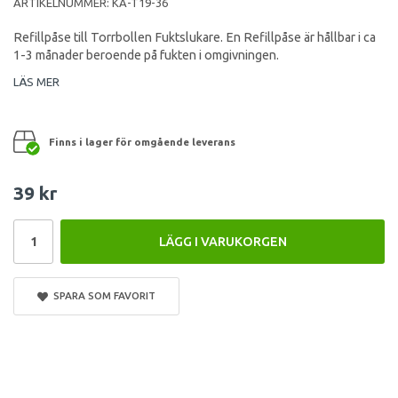
ARTIKELNUMMER:
KA-T19-36
Refillpåse till Torrbollen Fuktslukare. En Refillpåse är hållbar i ca
1-3 månader beroende på fukten i omgivningen.
LÄS MER
Finns i lager för omgående leverans
39 kr
LÄGG I VARUKORGEN
SPARA SOM FAVORIT