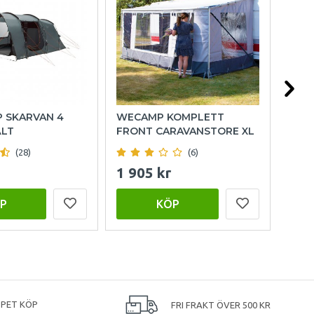
P SKARVAN 4
WECAMP KOMPLETT
HOL
ÄLT
FRONT CARAVANSTORE XL
(28)
(6)
1 905 kr
999
P
KÖP
PPET KÖP
FRI FRAKT ÖVER 500 KR