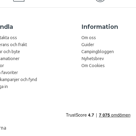
ndla
Information
takta oss
Om oss
rans och frakt
Guider
r och byte
Campingbloggen
lamationer
Nyhetsbrev
kor
Om Cookies
 favoriter
 kampanjer och fynd
a in