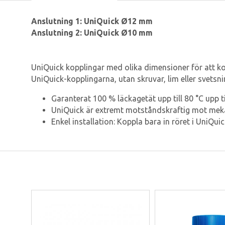
Anslutning 1: UniQuick Ø12 mm
Anslutning 2: UniQuick Ø10 mm
UniQuick kopplingar med olika dimensioner för att ko
UniQuick-kopplingarna, utan skruvar, lim eller svetsni
Garanterat 100 % läckagetät upp till 80 °C upp til
UniQuick är extremt motståndskraftig mot mek
Enkel installation: Koppla bara in röret i UniQui