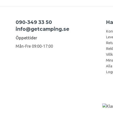
090-349 33 50
Ha
info@getcamping.se
Kon
Leve
Öppettider
Retu
Mån-Fre 09:00-17:00
Rek
Vill
Mina
Alla
Logg