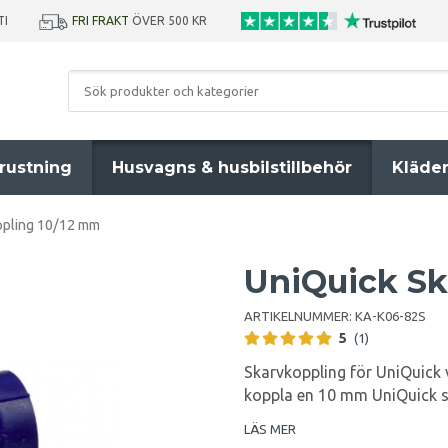
TI
FRI FRAKT
ÖVER 500 KR
rustning
Husvagns & husbilstillbehör
Kläde
ppling 10/12 mm
UniQuick Sk
ARTIKELNUMMER:
KA-K06-82S
5
(1)
Skarvkoppling för UniQuick 
koppla en 10 mm UniQuick sl
LÄS MER