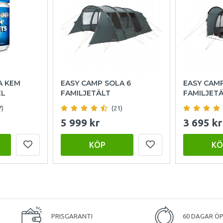
A KEM
EASY CAMP SOLA 6
EASY CAM
EL
FAMILJETÄLT
FAMILJET
7)
(21)
5 999 kr
3 695 kr
KÖP
KÖ
PRISGARANTI
60 DAGAR Ö