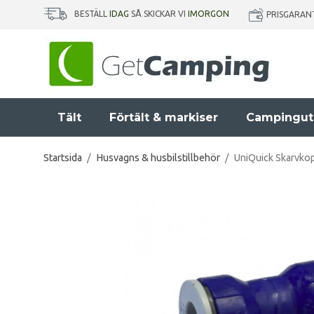
BESTÄLL
IDAG
SÅ SKICKAR VI
IMORGON
PRISGARAN
Tält
Förtält & markiser
Campingut
Startsida
/
Husvagns & husbilstillbehör
/
UniQuick Skarvko