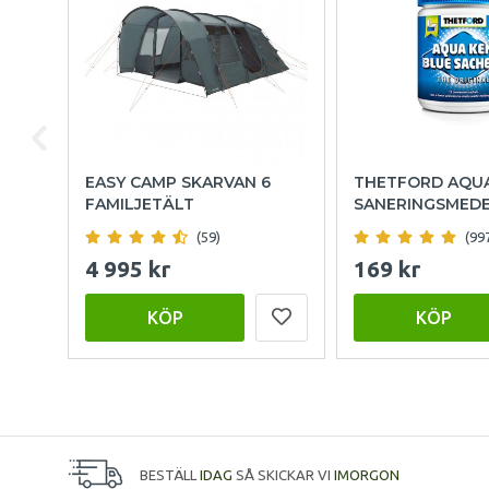
EASY CAMP SKARVAN 6
THETFORD AQU
FAMILJETÄLT
SANERINGSMED
(59)
(99
4 995 kr
169 kr
KÖP
KÖP
BESTÄLL
IDAG
SÅ SKICKAR VI
IMORGON