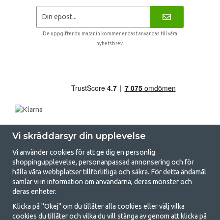
De uppgifter du matar in kommer endast användas till våra
nyhetsbrev.
Vi skräddarsyr din upplevelse
Vi använder cookies för att ge dig en personlig
shoppingupplevelse, personanpassad annonsering och för
hålla våra webbplatser tillförlitliga och säkra. För detta ändamål
samlar vi in information om användarna, deras mönster och
GetCamping.se - Din butik för camping
deras enheter.
och uteliv
Klicka på "Okej" om du tillåter alla cookies eller välj vilka
cookies du tillåter och vilka du vill stänga av genom att klicka på