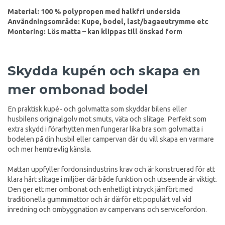
Material: 100 % polypropen med halkfri undersida
Användningsområde: Kupe, bodel, last/bagaeutrymme etc
Montering: Lös matta – kan klippas till önskad form
Skydda kupén och skapa en
mer ombonad bodel
En praktisk kupé- och golvmatta som skyddar bilens eller
husbilens originalgolv mot smuts, väta och slitage. Perfekt som
extra skydd i förarhytten men fungerar lika bra som golvmatta i
bodelen på din husbil eller campervan där du vill skapa en varmare
och mer hemtrevlig känsla.
Mattan uppfyller fordonsindustrins krav och är konstruerad för att
klara hårt slitage i miljöer där både funktion och utseende är viktigt.
Den ger ett mer ombonat och enhetligt intryck jämfört med
traditionella gummimattor och är därför ett populärt val vid
inredning och ombyggnation av campervans och servicefordon.