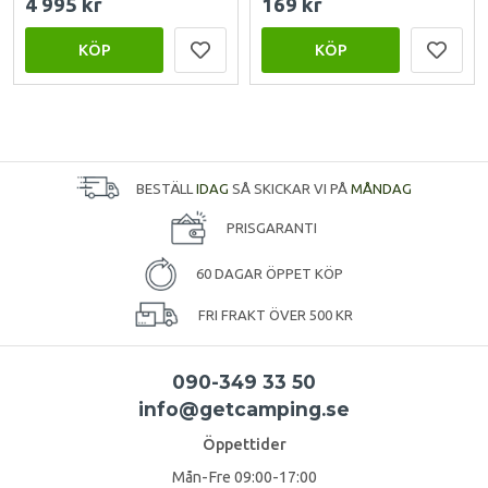
4 995 kr
169 kr
KÖP
KÖP
BESTÄLL
IDAG
SÅ SKICKAR VI PÅ
MÅNDAG
PRISGARANTI
60 DAGAR ÖPPET KÖP
FRI FRAKT ÖVER 500 KR
090-349 33 50
info@getcamping.se
Öppettider
Mån-Fre 09:00-17:00