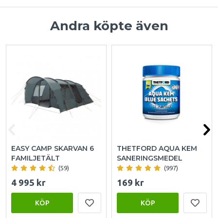
Andra köpte även
EASY CAMP SKARVAN 6
THETFORD AQUA KEM
FAMILJETÄLT
SANERINGSMEDEL
(59)
(997)
4 995 kr
169 kr
KÖP
KÖP