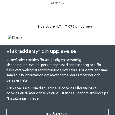
nyhetsbrev.
Vi skräddarsyr din upplevelse
Vi använder cookies för att ge dig en personlig
shoppingupplevelse, personanpassad annonsering och för
hålla våra webbplatser tillförlitliga och säkra. För detta ändamål
samlar vi in information om användarna, deras mönster och
GetCamping.se - Din butik för camping
deras enheter.
och uteliv
Klicka på "Okej" om du tillåter alla cookies eller välj vilka
cookies du tillåter och vilka du vill stänga av genom att klicka på
Att campa kan antingen vara en livsstil eller ett sätt att samla familjen
"Inställningar" nedan.
för ett gemensamt äventyr. Oavsett vilken kategori du tillhör hittar du
allt du behöver av campingtillbehör hos oss. Vi tycker att alla ska ha råd
med att campa så därför erbjuder vi riktigt bra priser på familjetält,
husvagnstält och all annan utrustning för camping och friluftsliv. Vårt
INSTÄLLNINGAR