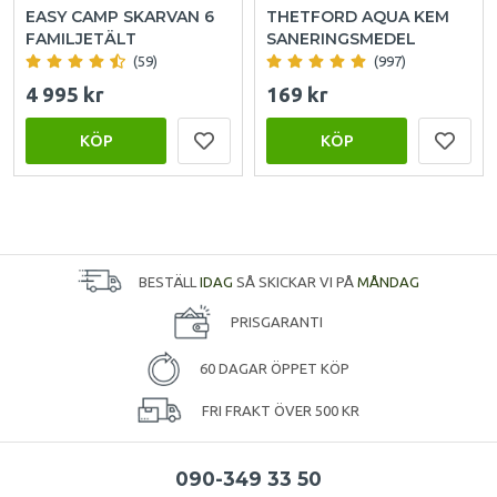
EASY CAMP SKARVAN 6
THETFORD AQUA KEM
FAMILJETÄLT
SANERINGSMEDEL
(59)
(997)
4 995 kr
169 kr
KÖP
KÖP
BESTÄLL
IDAG
SÅ SKICKAR VI PÅ
MÅNDAG
PRISGARANTI
60 DAGAR ÖPPET KÖP
FRI FRAKT ÖVER 500 KR
090-349 33 50