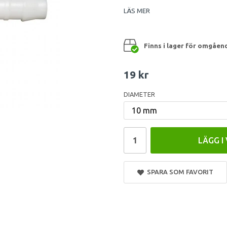
LÄS MER
Finns i lager för omgåen
19 kr
DIAMETER
LÄGG I
SPARA SOM FAVORIT