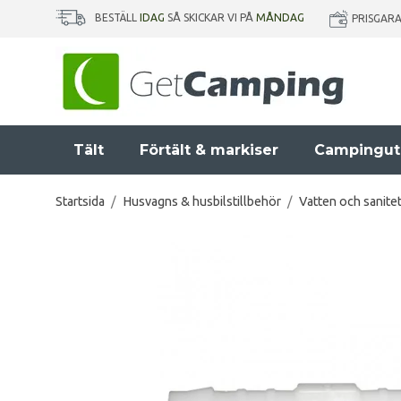
BESTÄLL
IDAG
SÅ SKICKAR VI PÅ
MÅNDAG
PRISGAR
Tält
Förtält & markiser
Campingut
Startsida
/
Husvagns & husbilstillbehör
/
Vatten och sanite