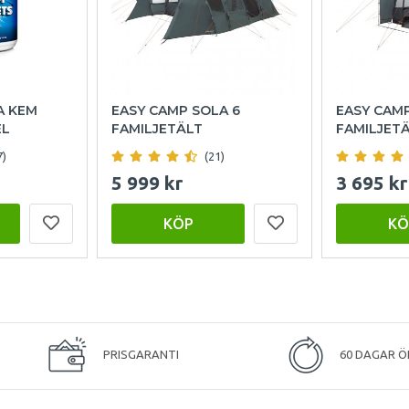
A KEM
EASY CAMP SOLA 6
EASY CAM
EL
FAMILJETÄLT
FAMILJET
7)
(21)
5 999 kr
3 695 kr
KÖP
KÖ
PRISGARANTI
60 DAGAR Ö