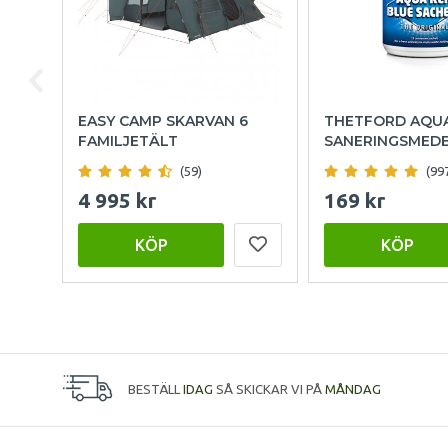
EASY CAMP SKARVAN 6
THETFORD AQU
FAMILJETÄLT
SANERINGSMED
(59)
(99
4 995 kr
169 kr
KÖP
KÖP
BESTÄLL
IDAG
SÅ SKICKAR VI PÅ
MÅNDAG