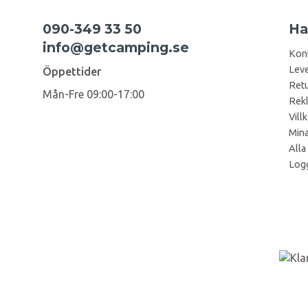
090-349 33 50
Ha
info@getcamping.se
Kon
Leve
Öppettider
Retu
Mån-Fre 09:00-17:00
Rek
Vill
Mina
Alla
Logg