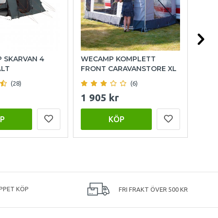
P SKARVAN 4
WECAMP KOMPLETT
HOL
ÄLT
FRONT CARAVANSTORE XL
(28)
(6)
1 905 kr
999
P
KÖP
PPET KÖP
FRI FRAKT ÖVER 500 KR