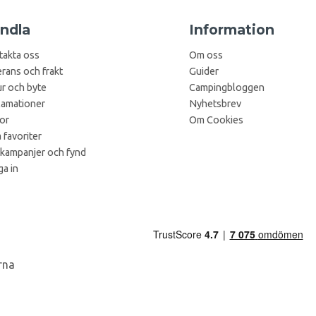
ndla
Information
takta oss
Om oss
rans och frakt
Guider
r och byte
Campingbloggen
lamationer
Nyhetsbrev
kor
Om Cookies
 favoriter
 kampanjer och fynd
a in