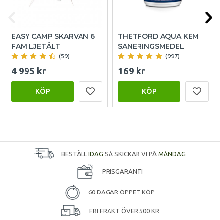
EASY CAMP SKARVAN 6
THETFORD AQUA KEM
FAMILJETÄLT
SANERINGSMEDEL
(59)
(997)
4 995 kr
169 kr
KÖP
KÖP
BESTÄLL
IDAG
SÅ SKICKAR VI PÅ
MÅNDAG
PRISGARANTI
60 DAGAR ÖPPET KÖP
FRI FRAKT ÖVER 500 KR