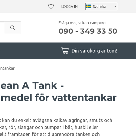
LOGGA IN
Fråga oss, vi kan camping!
090 - 349 33 50
r
Din varukorg är tom!
entankar
lean A Tank -
medel för vattentankar
kan du enkelt avlägsna kalkavlagringar, smuts och
r, rör, slangar och pumpar i båt, husbil eller
ellt framtagen för att djuprengöra tanken och