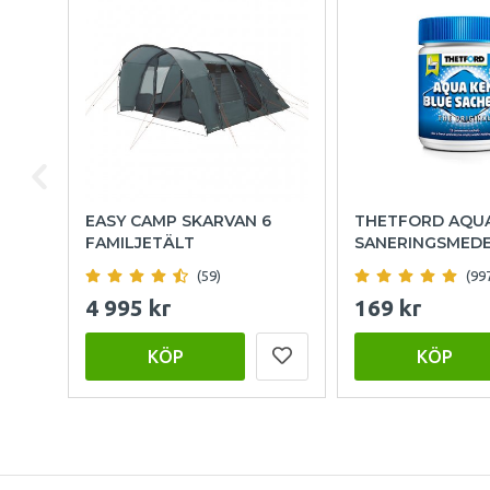
EASY CAMP SKARVAN 6
THETFORD AQU
FAMILJETÄLT
SANERINGSMED
(59)
(99
4 995 kr
169 kr
KÖP
KÖP