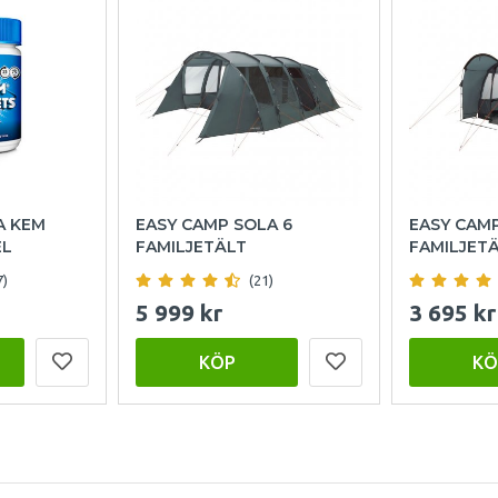
A KEM
EASY CAMP SOLA 6
EASY CAM
EL
FAMILJETÄLT
FAMILJET
7)
(21)
5 999 kr
3 695 kr
KÖP
KÖ