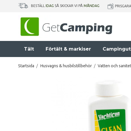
BESTÄLL
IDAG
SÅ SKICKAR VI PÅ
MÅNDAG
PRISGAR
Tält
Förtält & markiser
Campingut
Startsida
/
Husvagns & husbilstillbehör
/
Vatten och sanite