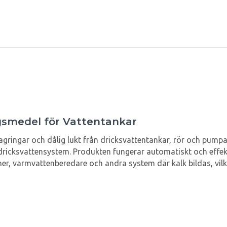
gsmedel för Vattentankar
ringar och dålig lukt från dricksvattentankar, rör och pumpar.
icksvattensystem. Produkten fungerar automatiskt och effektiv
r, varmvattenberedare och andra system där kalk bildas, vilke