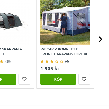
P SKARVAN 4
WECAMP KOMPLETT
HOL
ÄLT
FRONT CARAVANSTORE XL
(28)
(6)
1 905 kr
999
P
KÖP