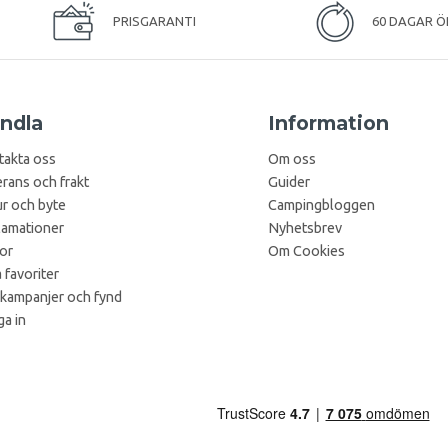
PRISGARANTI
60 DAGAR Ö
ndla
Information
takta oss
Om oss
rans och frakt
Guider
r och byte
Campingbloggen
lamationer
Nyhetsbrev
kor
Om Cookies
 favoriter
 kampanjer och fynd
a in