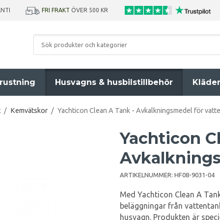
ANTI
FRI FRAKT
ÖVER 500 KR
rustning
Husvagns & husbilstillbehör
Kläde
t
/
Kemvätskor
/
Yachticon Clean A Tank - Avkalkningsmedel för vatt
Yachticon C
Avkalknings
ARTIKELNUMMER:
HF08-9031-04
Med Yachticon Clean A Tank 
beläggningar från vattentanka
husvagn. Produkten är speci