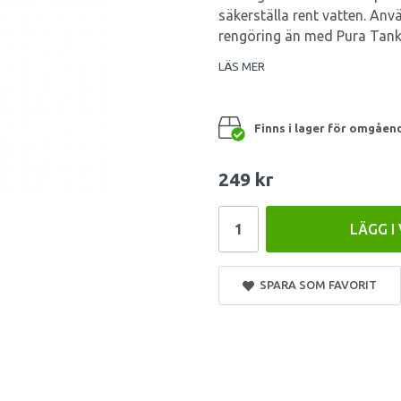
säkerställa rent vatten. Anv
rengöring än med Pura Tank
LÄS MER
Finns i lager för omgåen
249 kr
LÄGG I
SPARA SOM FAVORIT