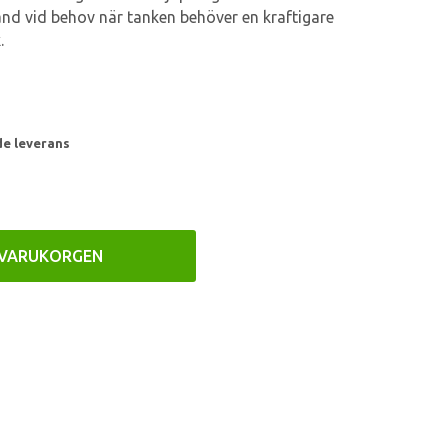
änd vid behov när tanken behöver en kraftigare
.
de leverans
 VARUKORGEN