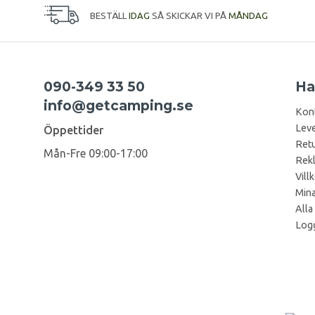
BESTÄLL
IDAG
SÅ SKICKAR VI PÅ
MÅNDAG
090-349 33 50
Ha
info@getcamping.se
Kon
Leve
Öppettider
Retu
Mån-Fre 09:00-17:00
Rek
Vill
Mina
Alla
Logg