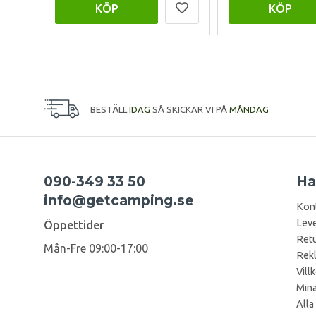
KÖP
KÖP
BESTÄLL
IDAG
SÅ SKICKAR VI PÅ
MÅNDAG
090-349 33 50
Ha
info@getcamping.se
Kon
Leve
Öppettider
Retu
Mån-Fre 09:00-17:00
Rek
Vill
Mina
Alla