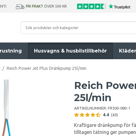
ANTI
FRI FRAKT
ÖVER 500 KR
rustning
Husvagns & husbilstillbehör
Kläde
t
/
Reich Power Jet Plus Dränkpump 25l/min
Reich Powe
25l/min
ARTIKELNUMMER:
FR300-080-1
4.4
(43)
Kraftigare dränkpump för fär
tilltagen tätning ger pumpen 