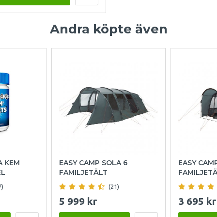
Andra köpte även
A KEM
EASY CAMP SOLA 6
EASY CAM
EL
FAMILJETÄLT
FAMILJET
7)
(21)
5 999 kr
3 695 kr