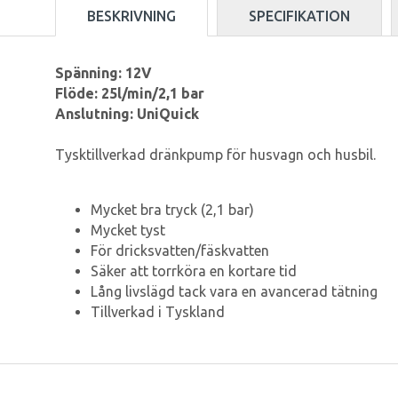
BESKRIVNING
SPECIFIKATION
Spänning: 12V
Flöde: 25l/min/2,1 bar
Anslutning: UniQuick
Tysktillverkad dränkpump för husvagn och husbil.
Mycket bra tryck (2,1 bar)
Mycket tyst
För dricksvatten/fäskvatten
Säker att torrköra en kortare tid
Lång livslägd tack vara en avancerad tätning
Tillverkad i Tyskland