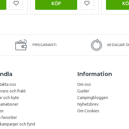
KÖP
KÖ
PRISGARANTI
60 DAGAR Ö
ndla
Information
takta oss
Om oss
rans och frakt
Guider
r och byte
Campingbloggen
lamationer
Nyhetsbrev
kor
Om Cookies
 favoriter
 kampanjer och fynd