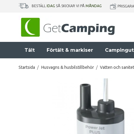
BESTÄLL
IDAG
SÅ SKICKAR VI PÅ
MÅNDAG
PRISGAR
Tält
Förtält & markiser
Campingut
Startsida
/
Husvagns & husbilstillbehör
/
Vatten och sanite