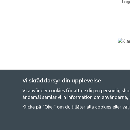
Logg
Vi skräddarsyr din upplevelse
Vi använder cookies för att ge dig en personlig sho
Get
ändamål samlar vi in information om användarna, 
Att campa kan antingen vara en livsstil eller ett sätt att samla fam
Klicka på "Okej" om du tillåter alla cookies eller väl
råd med att campa så därför erbjuder vi riktigt bra priser
campingutrustningen gälland