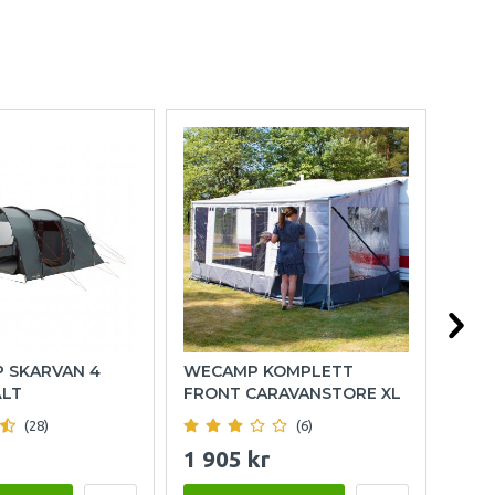
P SKARVAN 4
WECAMP KOMPLETT
HOL
ÄLT
FRONT CARAVANSTORE XL
(28)
(6)
1 905 kr
999