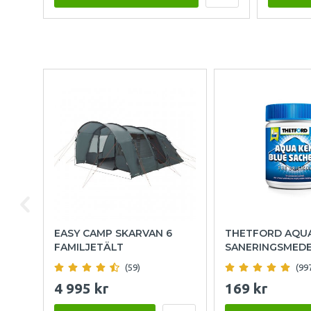
EASY CAMP SKARVAN 6
THETFORD AQU
FAMILJETÄLT
SANERINGSMED
(59)
(99
4 995 kr
169 kr