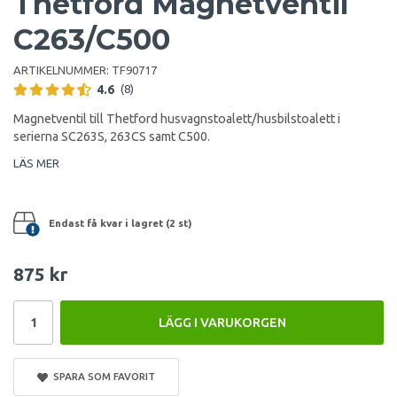
Thetford Magnetventil
C263/C500
ARTIKELNUMMER:
TF90717
4.6
(8)
Magnetventil till Thetford husvagnstoalett/husbilstoalett i
serierna SC263S, 263CS samt C500.
LÄS MER
Endast få kvar i lagret (2 st)
875 kr
LÄGG I VARUKORGEN
SPARA SOM FAVORIT