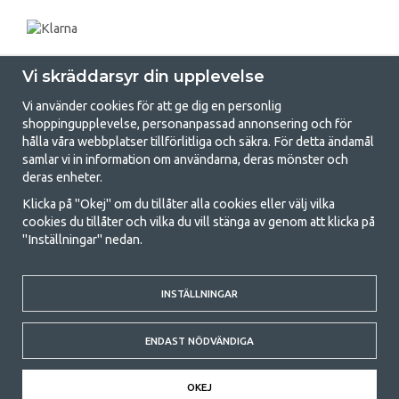
Vi skräddarsyr din upplevelse
Vi använder cookies för att ge dig en personlig
shoppingupplevelse, personanpassad annonsering och för
hålla våra webbplatser tillförlitliga och säkra. För detta ändamål
samlar vi in information om användarna, deras mönster och
GetCamping.se - Din butik för camping
deras enheter.
och uteliv
Klicka på "Okej" om du tillåter alla cookies eller välj vilka
cookies du tillåter och vilka du vill stänga av genom att klicka på
Att campa kan antingen vara en livsstil eller ett sätt att samla familjen
"Inställningar" nedan.
för ett gemensamt äventyr. Oavsett vilken kategori du tillhör hittar du
allt du behöver av campingtillbehör hos oss. Vi tycker att alla ska ha råd
med att campa så därför erbjuder vi riktigt bra priser på familjetält,
INSTÄLLNINGAR
husvagnstält och all annan utrustning för camping och friluftsliv. Vårt
mål är att i varje priskategori erbjuda den bästa campingutrustningen
gällande kvalitet och funktionalitet. Ta gärna kontakt med oss om det
ENDAST NÖDVÄNDIGA
är något du saknar eller vill veta mer om.
© 2020 GetCamping. All rights reserved.
OKEJ