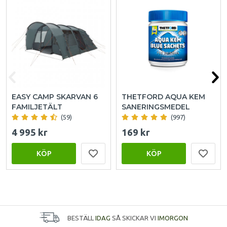
EASY CAMP SKARVAN 6
THETFORD AQUA KEM
FAMILJETÄLT
SANERINGSMEDEL
(59)
(997)
4 995 kr
169 kr
KÖP
KÖP
BESTÄLL
IDAG
SÅ SKICKAR VI
IMORGON