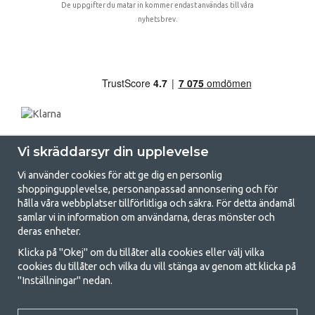
De uppgifter du matar in kommer endast användas till våra
nyhetsbrev.
Vi skräddarsyr din upplevelse
Vi använder cookies för att ge dig en personlig
shoppingupplevelse, personanpassad annonsering och för
hålla våra webbplatser tillförlitliga och säkra. För detta ändamål
samlar vi in information om användarna, deras mönster och
GetCamping.se - Din butik för camping
deras enheter.
och uteliv
Klicka på "Okej" om du tillåter alla cookies eller välj vilka
cookies du tillåter och vilka du vill stänga av genom att klicka på
Att campa kan antingen vara en livsstil eller ett sätt att samla familjen
"Inställningar" nedan.
för ett gemensamt äventyr. Oavsett vilken kategori du tillhör hittar du
allt du behöver av campingtillbehör hos oss. Vi tycker att alla ska ha råd
med att campa så därför erbjuder vi riktigt bra priser på familjetält,