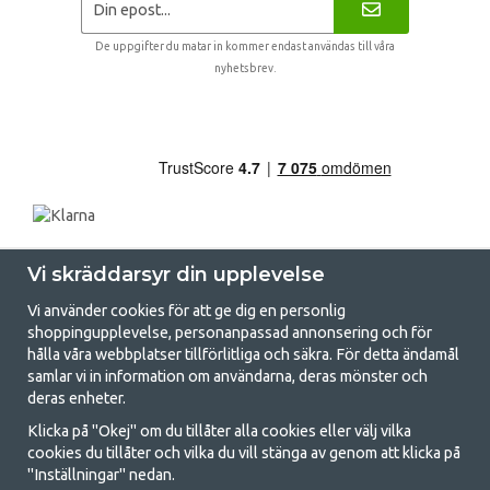
De uppgifter du matar in kommer endast användas till våra
nyhetsbrev.
Vi skräddarsyr din upplevelse
Vi använder cookies för att ge dig en personlig
shoppingupplevelse, personanpassad annonsering och för
hålla våra webbplatser tillförlitliga och säkra. För detta ändamål
samlar vi in information om användarna, deras mönster och
GetCamping.se - Din butik för camping
deras enheter.
och uteliv
Klicka på "Okej" om du tillåter alla cookies eller välj vilka
cookies du tillåter och vilka du vill stänga av genom att klicka på
Att campa kan antingen vara en livsstil eller ett sätt att samla familjen
"Inställningar" nedan.
för ett gemensamt äventyr. Oavsett vilken kategori du tillhör hittar du