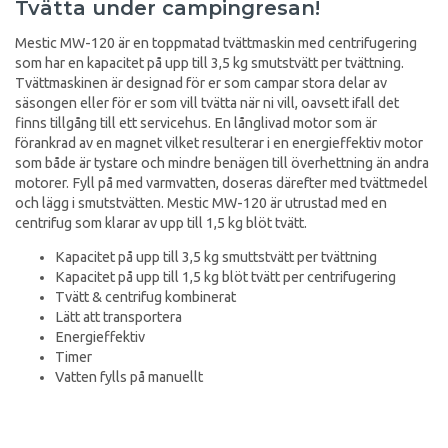
Tvätta under campingresan!
Mestic MW-120 är en toppmatad tvättmaskin med centrifugering
som har en kapacitet på upp till 3,5 kg smutstvätt per tvättning.
Tvättmaskinen är designad för er som campar stora delar av
säsongen eller för er som vill tvätta när ni vill, oavsett ifall det
finns tillgång till ett servicehus. En långlivad motor som är
förankrad av en magnet vilket resulterar i en energieffektiv motor
som både är tystare och mindre benägen till överhettning än andra
motorer. Fyll på med varmvatten, doseras därefter med tvättmedel
och lägg i smutstvätten. Mestic MW-120 är utrustad med en
centrifug som klarar av upp till 1,5 kg blöt tvätt.
Kapacitet på upp till 3,5 kg smuttstvätt per tvättning
Kapacitet på upp till 1,5 kg blöt tvätt per centrifugering
Tvätt & centrifug kombinerat
Lätt att transportera
Energieffektiv
Timer
Vatten fylls på manuellt