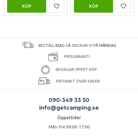
KÖP
KÖP
BESTÄLL
IDAG
SÅ SKICKAR VI PÅ
MÅNDAG
PRISGARANTI
60 DAGAR ÖPPET KÖP
FRI FRAKT ÖVER 500 KR
090-349 33 50
info@getcamping.se
Öppettider
Mån-Fre 09:00-17:00