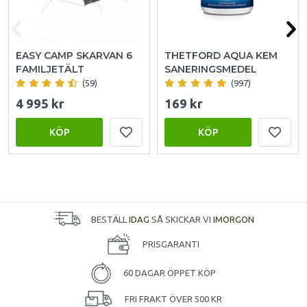
EASY CAMP SKARVAN 6
THETFORD AQUA KEM
FAMILJETÄLT
SANERINGSMEDEL
(59)
(997)
4 995 kr
169 kr
KÖP
KÖP
BESTÄLL
IDAG
SÅ SKICKAR VI
IMORGON
PRISGARANTI
60 DAGAR ÖPPET KÖP
FRI FRAKT ÖVER 500 KR