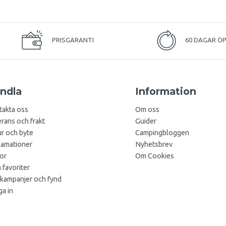
PRISGARANTI
60 DAGAR Ö
ndla
Information
takta oss
Om oss
rans och frakt
Guider
r och byte
Campingbloggen
lamationer
Nyhetsbrev
kor
Om Cookies
 favoriter
 kampanjer och fynd
a in