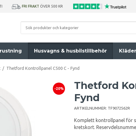
TI
FRI FRAKT
ÖVER 500 KR
rustning
Husvagns & husbilstillbehör
Kläde
t
/
Thetford Kontrollpanel C500 C - Fynd
Thetford Kon
-20%
Fynd
ARTIKELNUMMER:
TF9072562R
Komplett kontrollpanel för 
kretskort. Reservdelsnumme