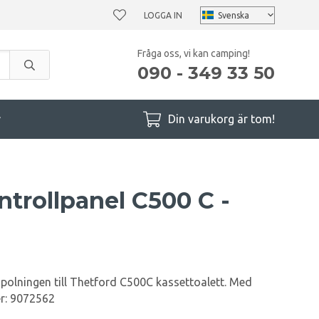
LOGGA IN
Fråga oss, vi kan camping!
090 - 349 33 50
r
Din varukorg är tom!
trollpanel C500 C -
spolningen till Thetford C500C kassettoalett. Med
r: 9072562