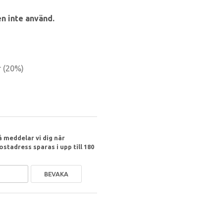
n inte använd.
r
(
20
%)
 meddelar vi dig när
ostadress sparas i upp till 180
BEVAKA