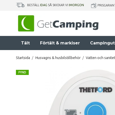
BESTÄLL
IDAG
SÅ SKICKAR VI
IMORGON
PRISGARAN
Tält
Förtält & markiser
Campingut
Startsida
/
Husvagns & husbilstillbehör
/
Vatten och sanite
FYND