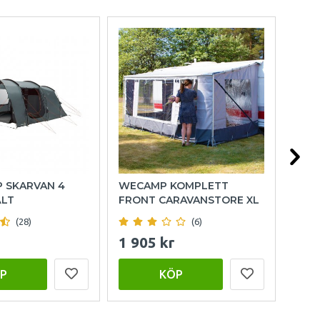
P SKARVAN 4
WECAMP KOMPLETT
OUT
ÄLT
FRONT CARAVANSTORE XL
FAM
(28)
(6)
1 905 kr
15 
P
KÖP