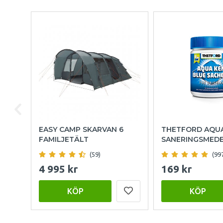
EASY CAMP SKARVAN 6
THETFORD AQU
FAMILJETÄLT
SANERINGSMED
(59)
(99
4 995 kr
169 kr
KÖP
KÖP