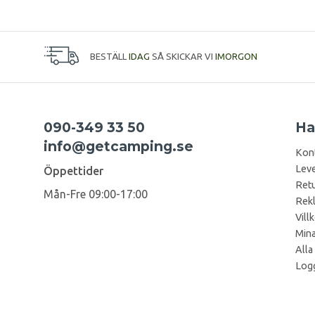
BESTÄLL
IDAG
SÅ SKICKAR VI
IMORGON
090-349 33 50
Ha
info@getcamping.se
Kon
Leve
Öppettider
Retu
Mån-Fre 09:00-17:00
Rek
Vill
Mina
Alla
Logg