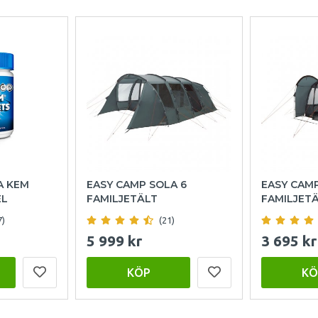
A KEM
EASY CAMP SOLA 6
EASY CAM
EL
FAMILJETÄLT
FAMILJET
7)
(21)
5 999 kr
3 695 kr
KÖP
KÖ