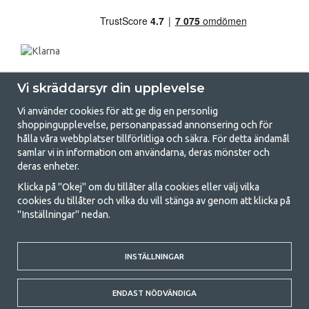
Vi skräddarsyr din upplevelse
Vi använder cookies för att ge dig en personlig
shoppingupplevelse, personanpassad annonsering och för
hålla våra webbplatser tillförlitliga och säkra. För detta ändamål
samlar vi in information om användarna, deras mönster och
GetCamping.se - Din butik för camping
deras enheter.
och uteliv
Klicka på "Okej" om du tillåter alla cookies eller välj vilka
cookies du tillåter och vilka du vill stänga av genom att klicka på
Att campa kan antingen vara en livsstil eller ett sätt att samla familjen
"Inställningar" nedan.
för ett gemensamt äventyr. Oavsett vilken kategori du tillhör hittar du
allt du behöver av campingtillbehör hos oss. Vi tycker att alla ska ha råd
med att campa så därför erbjuder vi riktigt bra priser på familjetält,
INSTÄLLNINGAR
husvagnstält och all annan utrustning för camping och friluftsliv. Vårt
mål är att i varje priskategori erbjuda den bästa campingutrustningen
gällande kvalitet och funktionalitet. Ta gärna kontakt med oss om det
ENDAST NÖDVÄNDIGA
är något du saknar eller vill veta mer om.