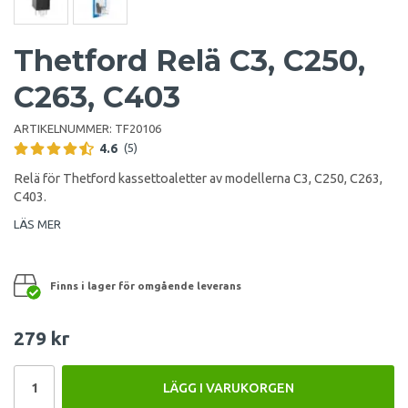
Thetford Relä C3, C250,
C263, C403
ARTIKELNUMMER:
TF20106
4.6
(5)
Relä för Thetford kassettoaletter av modellerna C3, C250, C263,
C403.
LÄS MER
Finns i lager för omgående leverans
279 kr
LÄGG I VARUKORGEN