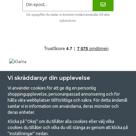
De uppgifter du matar in kommer endast användas till våra
nyhetsbrev.
Vi skräddarsyr din upplevelse
Vi använder cookies för att ge dig en personlig
shoppingupplevelse, personanpassad annonsering och för
hålla våra webbplatser tillförlitliga och säkra. För detta ändamål
samlar vi in information om användarna, deras mönster och
GetCamping.se - Din butik för camping
deras enheter.
och uteliv
Klicka på "Okej" om du tillåter alla cookies eller välj vilka
cookies du tillåter och vilka du vill stänga av genom att klicka på
Att campa kan antingen vara en livsstil eller ett sätt att samla familjen
"Inställningar" nedan.
för ett gemensamt äventyr. Oavsett vilken kategori du tillhör hittar du