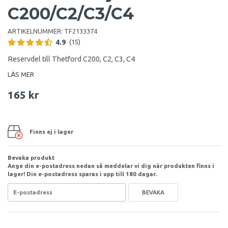
C200/C2/C3/C4
ARTIKELNUMMER:
TF2133374
4.9
(15)
Reservdel till Thetford C200, C2, C3, C4
LÄS MER
165 kr
Finns ej i lager
Bevaka produkt
Ange din e-postadress nedan så meddelar vi dig när produkten finns i
lager! Din e-postadress sparas i upp till 180 dagar.
BEVAKA