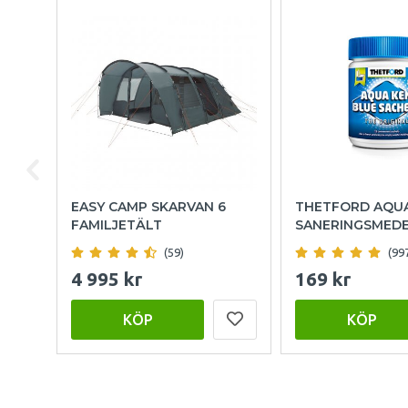
EASY CAMP SKARVAN 6
THETFORD AQU
FAMILJETÄLT
SANERINGSMED
(59)
(99
4 995 kr
169 kr
KÖP
KÖP