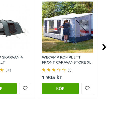
P SKARVAN 4
WECAMP KOMPLETT
HOL
ÄLT
FRONT CARAVANSTORE XL
(28)
(6)
1 905 kr
999
P
KÖP