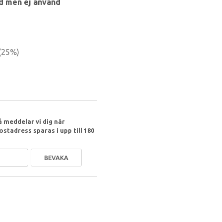
d men ej använd
(
25
%)
 meddelar vi dig när
ostadress sparas i upp till 180
BEVAKA