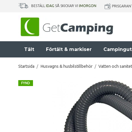
BESTÄLL
IDAG
SÅ SKICKAR VI
IMORGON
PRISGARAN
Tält
Förtält & markiser
Campingut
Startsida
/
Husvagns & husbilstillbehör
/
Vatten och sanite
FYND