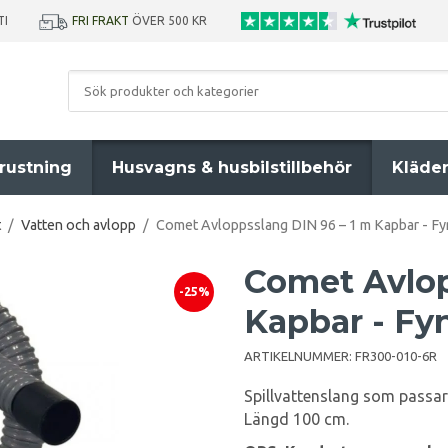
TI
FRI FRAKT
ÖVER 500 KR
rustning
Husvagns & husbilstillbehör
Kläde
t
/
Vatten och avlopp
/
Comet Avloppsslang DIN 96 – 1 m Kapbar - F
Comet Avlop
-25%
Kapbar - Fy
ARTIKELNUMMER:
FR300-010-6R
Spillvattenslang som passar
Längd 100 cm.