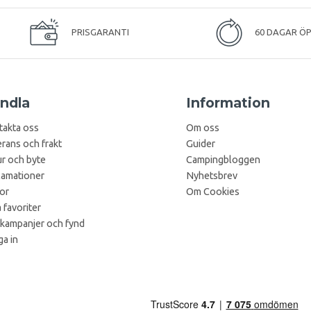
PRISGARANTI
60 DAGAR Ö
ndla
Information
takta oss
Om oss
rans och frakt
Guider
r och byte
Campingbloggen
lamationer
Nyhetsbrev
kor
Om Cookies
 favoriter
 kampanjer och fynd
a in