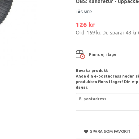
OBS: Kundretur - uppacka
LÄS MER
126 kr
Ord.
169 kr
. Du sparar
43 kr
Finns ej i lager
Bevaka produkt
Ange din e-postadress nedan så
produkten finns i lager! Din e-p
dagar.
SPARA SOM FAVORIT