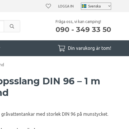
LOGGA IN
Fråga oss, vi kan camping!
090 - 349 33 50
r
Din varukorg är tom!
ynd
psslang DIN 96 – 1 m
nd
 gråvattentankar med storlek DIN 96 på munstycket.