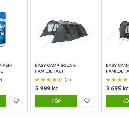
A KEM
EASY CAMP SOLA 6
EASY CAM
EL
FAMILJETÄLT
FAMILJET
7)
(21)
5 999 kr
3 695 kr
KÖP
KÖ