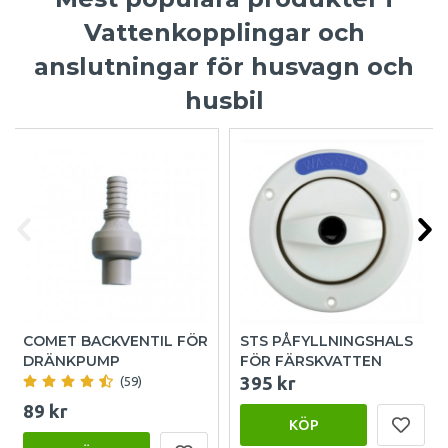
Vattenkopplingar och
anslutningar för husvagn och
husbil
COMET BACKVENTIL FÖR
STS PÅFYLLNINGSHALS
DRÄNKPUMP
FÖR FÄRSKVATTEN
395 kr
(59)
89 kr
KÖP