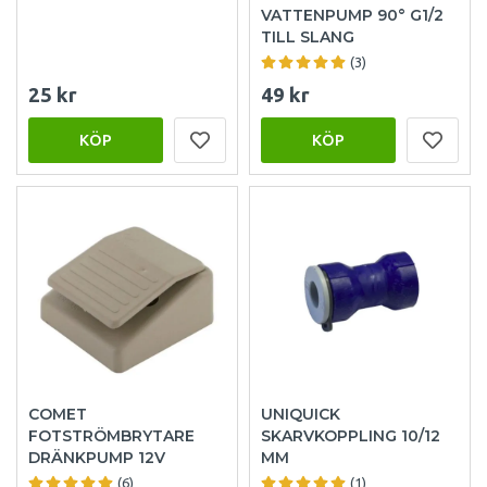
VATTENPUMP 90° G1/2
TILL SLANG
(3)
25 kr
49 kr
KÖP
KÖP
COMET
UNIQUICK
FOTSTRÖMBRYTARE
SKARVKOPPLING 10/12
DRÄNKPUMP 12V
MM
(6)
(1)