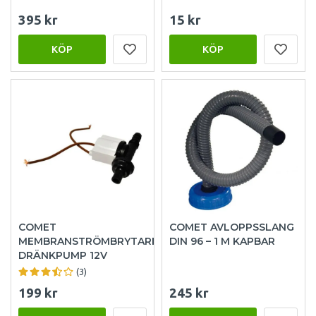
395 kr
15 kr
KÖP
KÖP
COMET
COMET AVLOPPSSLANG
MEMBRANSTRÖMBRYTARE
DIN 96 – 1 M KAPBAR
DRÄNKPUMP 12V
(3)
199 kr
245 kr