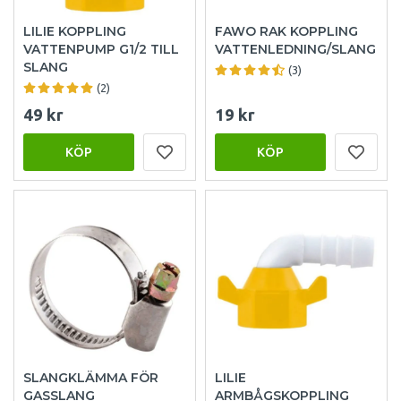
LILIE KOPPLING
FAWO RAK KOPPLING
VATTENPUMP G1/2 TILL
VATTENLEDNING/SLANG
SLANG
(3)
(2)
49 kr
19 kr
KÖP
KÖP
SLANGKLÄMMA FÖR
LILIE
GASSLANG
ARMBÅGSKOPPLING