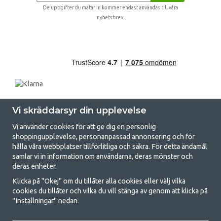
De uppgifter du matar in kommer endast användas till våra
nyhetsbrev.
Vi skräddarsyr din upplevelse
Vi använder cookies för att ge dig en personlig
shoppingupplevelse, personanpassad annonsering och för
hålla våra webbplatser tillförlitliga och säkra. För detta ändamål
samlar vi in information om användarna, deras mönster och
GetCamping.se - Din butik för camping
deras enheter.
och uteliv
Klicka på "Okej" om du tillåter alla cookies eller välj vilka
cookies du tillåter och vilka du vill stänga av genom att klicka på
Att campa kan antingen vara en livsstil eller ett sätt att samla familjen
"Inställningar" nedan.
för ett gemensamt äventyr. Oavsett vilken kategori du tillhör hittar du
allt du behöver av campingtillbehör hos oss. Vi tycker att alla ska ha råd