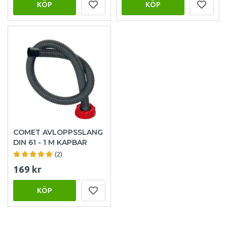
KÖP
KÖP
COMET AVLOPPSSLANG
DIN 61 - 1 M KAPBAR
(2)
169 kr
KÖP