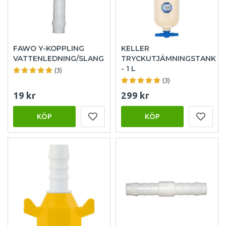
FAWO Y-KOPPLING
KELLER
VATTENLEDNING/SLANG
TRYCKUTJÄMNINGSTANK
- 1 L
(3)
(3)
19 kr
299 kr
KÖP
KÖP