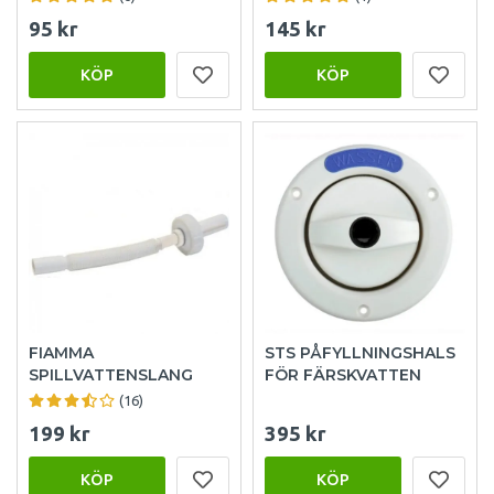
95 kr
145 kr
KÖP
KÖP
FIAMMA
STS PÅFYLLNINGSHALS
SPILLVATTENSLANG
FÖR FÄRSKVATTEN
(16)
199 kr
395 kr
KÖP
KÖP