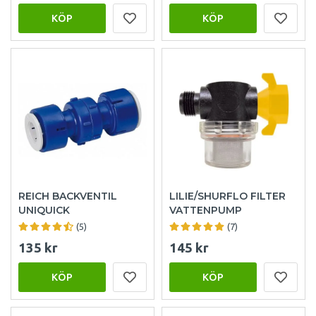
KÖP
KÖP
REICH BACKVENTIL
LILIE/SHURFLO FILTER
UNIQUICK
VATTENPUMP
(5)
(7)
135 kr
145 kr
KÖP
KÖP