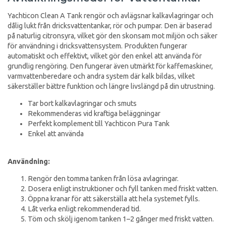
Yachticon Clean A Tank rengör och avlägsnar kalkavlagringar och
dålig lukt från dricksvattentankar, rör och pumpar. Den är baserad
på naturlig citronsyra, vilket gör den skonsam mot miljön och säker
för användning i dricksvattensystem. Produkten fungerar
automatiskt och effektivt, vilket gör den enkel att använda för
grundlig rengöring. Den fungerar även utmärkt för kaffemaskiner,
varmvattenberedare och andra system där kalk bildas, vilket
säkerställer bättre funktion och längre livslängd på din utrustning.
Tar bort kalkavlagringar och smuts
Rekommenderas vid kraftiga beläggningar
Perfekt komplement till Yachticon Pura Tank
Enkel att använda
Användning:
Rengör den tomma tanken från lösa avlagringar.
Dosera enligt instruktioner och fyll tanken med friskt vatten.
Öppna kranar för att säkerställa att hela systemet fylls.
Låt verka enligt rekommenderad tid.
Töm och skölj igenom tanken 1–2 gånger med friskt vatten.