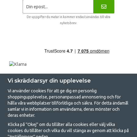
De uppgifter du matar in kommer endast användas till våra
nyhetsbrev.
Vi skräddarsyr din upplevelse
Vi använder cookies för att ge dig en personlig
shoppingupplevelse, personanpassad annonsering och för
hålla våra webbplatser tillförlitliga och säkra. För detta ändamål
samlar vi in information om användarna, deras mönster och
GetCamping.se - Din butik för camping
deras enheter.
och uteliv
Klicka på "Okej" om du tillåter alla cookies eller välj vilka
cookies du tillåter och vilka du vill stänga av genom att klicka på
Att campa kan antingen vara en livsstil eller ett sätt att samla familjen
"Inställningar" nedan.