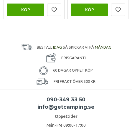
KÖP
KÖP
BESTÄLL
IDAG
SÅ SKICKAR VI PÅ
MÅNDAG
PRISGARANTI
60 DAGAR ÖPPET KÖP
FRI FRAKT ÖVER 500 KR
090-349 33 50
info@getcamping.se
Öppettider
Mån-Fre 09:00-17:00