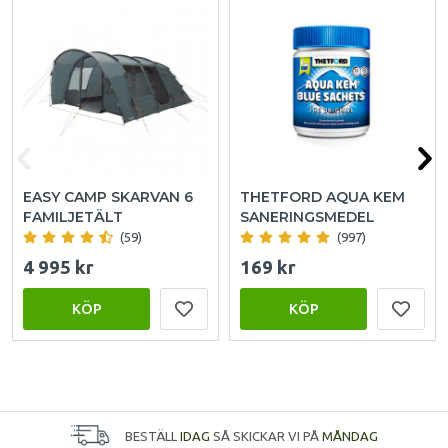
EASY CAMP SKARVAN 6
THETFORD AQUA KEM
FAMILJETÄLT
SANERINGSMEDEL
(59)
(997)
4 995 kr
169 kr
KÖP
KÖP
BESTÄLL
IDAG
SÅ SKICKAR VI PÅ
MÅNDAG