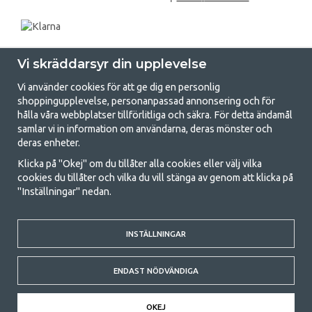
Vi skräddarsyr din upplevelse
Vi använder cookies för att ge dig en personlig
shoppingupplevelse, personanpassad annonsering och för
hålla våra webbplatser tillförlitliga och säkra. För detta ändamål
samlar vi in information om användarna, deras mönster och
GetCamping.se - Din butik för camping
deras enheter.
och uteliv
Klicka på "Okej" om du tillåter alla cookies eller välj vilka
cookies du tillåter och vilka du vill stänga av genom att klicka på
Att campa kan antingen vara en livsstil eller ett sätt att samla familjen
"Inställningar" nedan.
för ett gemensamt äventyr. Oavsett vilken kategori du tillhör hittar du
allt du behöver av campingtillbehör hos oss. Vi tycker att alla ska ha råd
med att campa så därför erbjuder vi riktigt bra priser på familjetält,
INSTÄLLNINGAR
husvagnstält och all annan utrustning för camping och friluftsliv. Vårt
mål är att i varje priskategori erbjuda den bästa campingutrustningen
gällande kvalitet och funktionalitet. Ta gärna kontakt med oss om det
ENDAST NÖDVÄNDIGA
är något du saknar eller vill veta mer om.
© 2020 GetCamping. All rights reserved.
OKEJ