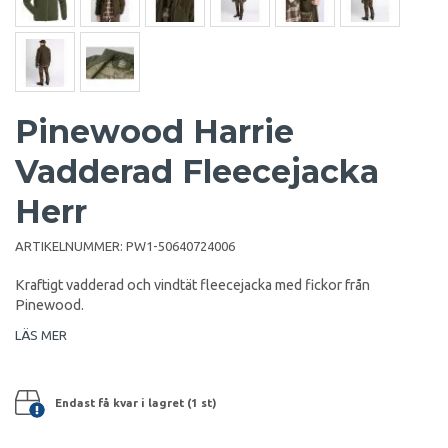
Pinewood Harrie
Vadderad Fleecejacka
Herr
ARTIKELNUMMER:
PW1-50640724006
Kraftigt vadderad och vindtät fleecejacka med fickor från
Pinewood.
LÄS MER
Endast få kvar i lagret (1 st)