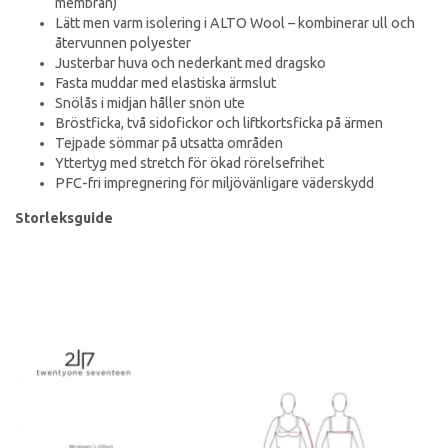
membran)
Lätt men varm isolering i ALTO Wool – kombinerar ull och
återvunnen polyester
Justerbar huva och nederkant med dragsko
Fasta muddar med elastiska ärmslut
Snölås i midjan håller snön ute
Bröstficka, två sidofickor och liftkortsficka på ärmen
Tejpade sömmar på utsatta områden
Yttertyg med stretch för ökad rörelsefrihet
PFC-fri impregnering för miljövänligare väderskydd
Storleksguide