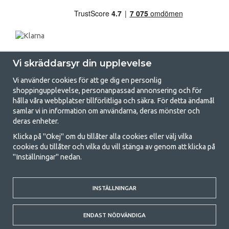
Vi skräddarsyr din upplevelse
Vi använder cookies för att ge dig en personlig
shoppingupplevelse, personanpassad annonsering och för
hålla våra webbplatser tillförlitliga och säkra. För detta ändamål
samlar vi in information om användarna, deras mönster och
GetCamping.se - Din butik för camping
deras enheter.
och uteliv
Klicka på "Okej" om du tillåter alla cookies eller välj vilka
cookies du tillåter och vilka du vill stänga av genom att klicka på
Att campa kan antingen vara en livsstil eller ett sätt att samla familjen
"Inställningar" nedan.
för ett gemensamt äventyr. Oavsett vilken kategori du tillhör hittar du
allt du behöver av campingtillbehör hos oss. Vi tycker att alla ska ha råd
med att campa så därför erbjuder vi riktigt bra priser på familjetält,
husvagnstält och all annan utrustning för camping och friluftsliv. Vårt
INSTÄLLNINGAR
mål är att i varje priskategori erbjuda den bästa campingutrustningen
gällande kvalitet och funktionalitet. Ta gärna kontakt med oss om det
ENDAST NÖDVÄNDIGA
är något du saknar eller vill veta mer om.