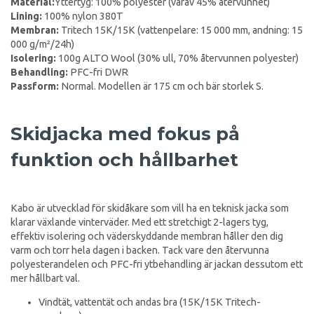
Material:
Yttertyg: 100% polyester (varav 45% återvunnet)
Lining:
100% nylon 380T
Membran:
Tritech 15K/15K (vattenpelare: 15 000 mm, andning: 15
000 g/m²/24h)
Isolering:
100g ALTO Wool (30% ull, 70% återvunnen polyester)
Behandling:
PFC-fri DWR
Passform:
Normal. Modellen är 175 cm och bär storlek S.
Skidjacka med fokus på
funktion och hållbarhet
Kabo är utvecklad för skidåkare som vill ha en teknisk jacka som
klarar växlande vinterväder. Med ett stretchigt 2-lagers tyg,
effektiv isolering och väderskyddande membran håller den dig
varm och torr hela dagen i backen. Tack vare den återvunna
polyesterandelen och PFC-fri ytbehandling är jackan dessutom ett
mer hållbart val.
Vindtät, vattentät och andas bra (15K/15K Tritech-