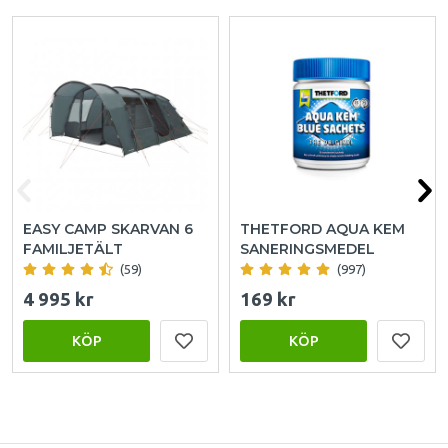
EASY CAMP SKARVAN 6
THETFORD AQUA KEM
FAMILJETÄLT
SANERINGSMEDEL
(59)
(997)
4 995 kr
169 kr
KÖP
KÖP