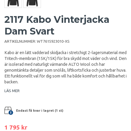
2117 Kabo Vinterjacka
Dam Svart
ARTIKELNUMMER:
WT7615923010-XS
Kabo är en lätt vadderad skidjacka i stretchigt 2-lagersmaterial med
Tritech-membran (15K/15K) för bra skydd mot väder och vind. Den
är isolerad med naturligt värmande ALTO Wool och har
genomtänkta detaljer som snölås, liftkortsficka och justerbar huva.
Ett funktionellt val för dig som vill ha både komfort och hållbarhet i
backen.
LÄS MER
Endast få kvar i lagret (1 st)
1 795 kr