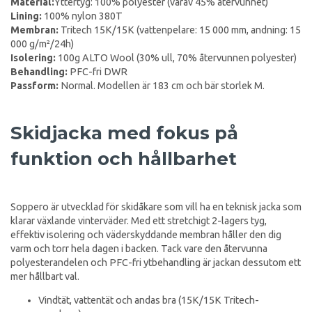
Material:
Yttertyg: 100% polyester (varav 45% återvunnet)
Lining:
100% nylon 380T
Membran:
Tritech 15K/15K (vattenpelare: 15 000 mm, andning: 15
000 g/m²/24h)
Isolering:
100g ALTO Wool (30% ull, 70% återvunnen polyester)
Behandling:
PFC-fri DWR
Passform:
Normal. Modellen är 183 cm och bär storlek M.
Skidjacka med fokus på
funktion och hållbarhet
Soppero är utvecklad för skidåkare som vill ha en teknisk jacka som
klarar växlande vinterväder. Med ett stretchigt 2-lagers tyg,
effektiv isolering och väderskyddande membran håller den dig
varm och torr hela dagen i backen. Tack vare den återvunna
polyesterandelen och PFC-fri ytbehandling är jackan dessutom ett
mer hållbart val.
Vindtät, vattentät och andas bra (15K/15K Tritech-