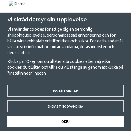
Vi skräddarsyr din upplevelse
Vi använder cookies för att ge dig en personlig
shoppingupplevelse, personanpassad annonsering och för
hålla våra webbplatser tillförlitliga och säkra. För detta ändamål
samlar vi in information om användarna, deras mönster och
GetCamping.se - Din butik för camping
deras enheter.
och uteliv
Klicka på "Okej" om du tillåter alla cookies eller välj vilka
cookies du tillåter och vilka du vill stänga av genom att klicka på
Att campa kan antingen vara en livsstil eller ett sätt att samla familjen
"Inställningar" nedan.
för ett gemensamt äventyr. Oavsett vilken kategori du tillhör hittar du
allt du behöver av campingtillbehör hos oss. Vi tycker att alla ska ha råd
med att campa så därför erbjuder vi riktigt bra priser på familjetält,
husvagnstält och all annan utrustning för camping och friluftsliv. Vårt
INSTÄLLNINGAR
mål är att i varje priskategori erbjuda den bästa campingutrustningen
gällande kvalitet och funktionalitet. Ta gärna kontakt med oss om det
ENDAST NÖDVÄNDIGA
är något du saknar eller vill veta mer om.
© 2020 GetCamping. All rights reserved.
OKEJ