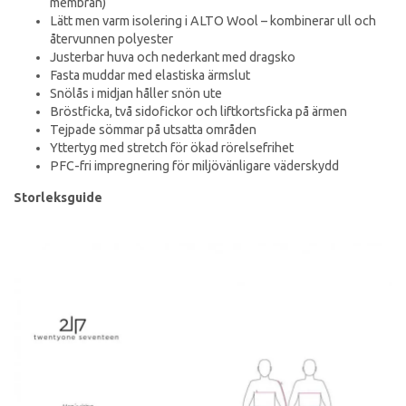
membran)
Lätt men varm isolering i ALTO Wool – kombinerar ull och
återvunnen polyester
Justerbar huva och nederkant med dragsko
Fasta muddar med elastiska ärmslut
Snölås i midjan håller snön ute
Bröstficka, två sidofickor och liftkortsficka på ärmen
Tejpade sömmar på utsatta områden
Yttertyg med stretch för ökad rörelsefrihet
PFC-fri impregnering för miljövänligare väderskydd
Storleksguide