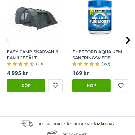
EASY CAMP SKARVAN 6
THETFORD AQUA KEM
FAMILJETÄLT
SANERINGSMEDEL
(59)
(997)
4 995 kr
169 kr
KÖP
KÖP
BESTÄLL
IDAG
SÅ SKICKAR VI PÅ
MÅNDAG
PRISGARANTI