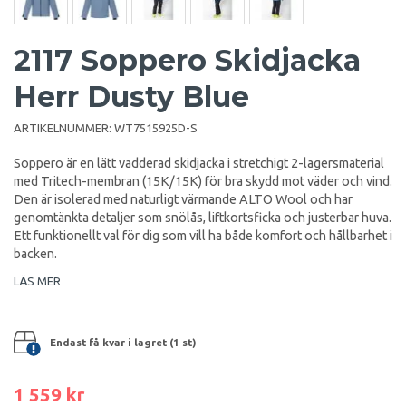
2117 Soppero Skidjacka
Herr Dusty Blue
ARTIKELNUMMER:
WT7515925D-S
Soppero är en lätt vadderad skidjacka i stretchigt 2-lagersmaterial
med Tritech-membran (15K/15K) för bra skydd mot väder och vind.
Den är isolerad med naturligt värmande ALTO Wool och har
genomtänkta detaljer som snölås, liftkortsficka och justerbar huva.
Ett funktionellt val för dig som vill ha både komfort och hållbarhet i
backen.
LÄS MER
Endast få kvar i lagret (1 st)
1 559 kr