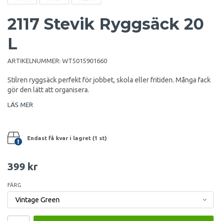
2117 Stevik Ryggsäck 20
L
ARTIKELNUMMER:
WT5015901660
Stilren ryggsäck perfekt för jobbet, skola eller fritiden. Många fack
gör den lätt att organisera.
LÄS MER
Endast få kvar i lagret (1 st)
399 kr
FÄRG