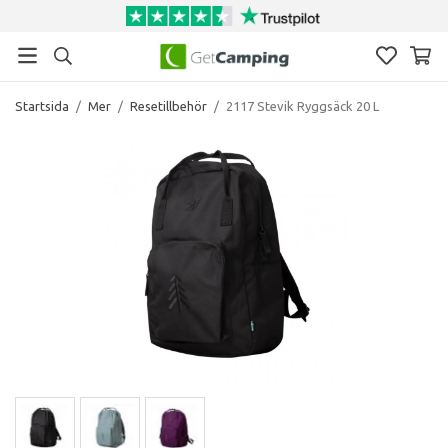
Startsida
/
Mer
/
Resetillbehör
/
2117 Stevik Ryggsäck 20 L