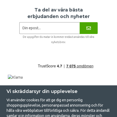
Ta del av våra bästa
erbjudanden och nyheter
De uppgifter du matar in kommer endast användas till våra
nyhetsbrev.
Vi skräddarsyr din upplevelse
Vi använder cookies för att ge dig en personlig
shoppingupplevelse, personanpassad annonsering och för
hålla våra webbplatser tillförlitliga och säkra. För detta ändamål
samlar vi in information om användarna, deras mönster och