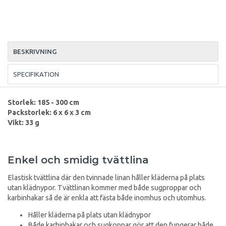
BESKRIVNING
SPECIFIKATION
Storlek: 185 - 300 cm
Packstorlek: 6 x 6 x 3 cm
Vikt: 33 g
Enkel och smidig tvättlina
Elastisk tvättlina där den tvinnade linan håller kläderna på plats
utan klädnypor. Tvättlinan kommer med både sugproppar och
karbinhakar så de är enkla att fästa både inomhus och utomhus.
Håller kläderna på plats utan klädnypor
Både karbinhakar och sugkoppar gör att den fungerar både