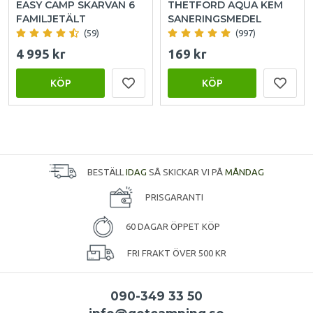
EASY CAMP SKARVAN 6
THETFORD AQUA KEM
FAMILJETÄLT
SANERINGSMEDEL
(59)
(997)
4 995 kr
169 kr
KÖP
KÖP
BESTÄLL
IDAG
SÅ SKICKAR VI PÅ
MÅNDAG
PRISGARANTI
60 DAGAR ÖPPET KÖP
FRI FRAKT ÖVER 500 KR
090-349 33 50