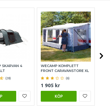
P SKARVAN 4
WECAMP KOMPLETT
OUT
ÄLT
FRONT CARAVANSTORE XL
FAM
(28)
(6)
1 905 kr
15 
P
KÖP