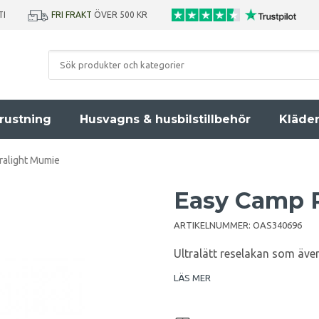
TI
FRI FRAKT
ÖVER 500 KR
rustning
Husvagns & husbilstillbehör
Kläde
ralight Mumie
Easy Camp 
ARTIKELNUMMER:
OAS340696
Ultralätt reselakan som äve
LÄS MER