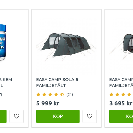
A KEM
EASY CAMP SOLA 6
EASY CAM
EL
FAMILJETÄLT
FAMILJET
7)
(21)
5 999 kr
3 695 kr
KÖP
KÖ