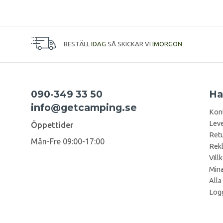
BESTÄLL
IDAG
SÅ SKICKAR VI
IMORGON
090-349 33 50
Ha
info@getcamping.se
Kon
Leve
Öppettider
Retu
Mån-Fre 09:00-17:00
Rek
Vill
Mina
Alla
Logg