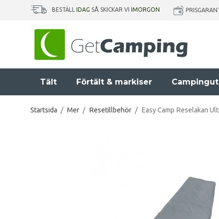
BESTÄLL
IDAG
SÅ SKICKAR VI
IMORGON
PRISGARAN
Tält
Förtält & markiser
Campingut
Startsida
/
Mer
/
Resetillbehör
/
Easy Camp Reselakan Ult