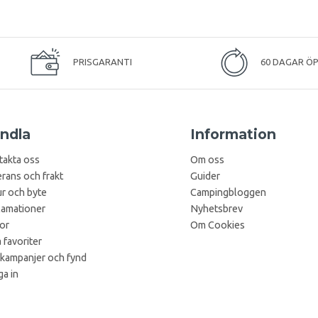
PRISGARANTI
60 DAGAR Ö
ndla
Information
takta oss
Om oss
rans och frakt
Guider
r och byte
Campingbloggen
lamationer
Nyhetsbrev
kor
Om Cookies
 favoriter
 kampanjer och fynd
a in