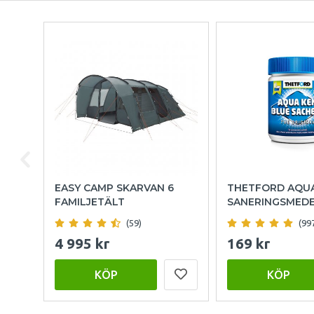
EASY CAMP SKARVAN 6
THETFORD AQU
FAMILJETÄLT
SANERINGSMED
(59)
(99
4 995 kr
169 kr
KÖP
KÖP