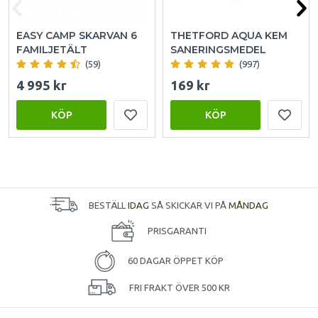
EASY CAMP SKARVAN 6
THETFORD AQUA KEM
FAMILJETÄLT
SANERINGSMEDEL
(59)
(997)
4 995 kr
169 kr
KÖP
KÖP
BESTÄLL
IDAG
SÅ SKICKAR VI PÅ
MÅNDAG
PRISGARANTI
60 DAGAR ÖPPET KÖP
FRI FRAKT ÖVER 500 KR