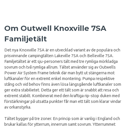
Om Outwell Knoxville 7SA
Familjetält
Det nya Knoxville 7SA är en utvecklad variant av de populära och
prisvinnande campingtälten Lakeville 7SA och Belleville 7SA.
Familjetältet är ett sju-personers tält med tre rymliga mörkladga
sovrum och två rymliga allrum. Tältet använder sig av Outwells
Power Air System Frame teknik där man bytt ut stängerna mot
luftkanaler för en extremt enkel montering. Pumpa respektive
stång och vid behov finns även lösa längsgående luftkanaler som
ger extra stabilietet. Detta ger ett tält som är snabbt att resa och
extremt stabilt. Kombinerat med den kraftiga rip-stop duken med
förstärkningar på utsatta punkter får man ett tält som klarar vindar
av orkanstyrka.
Tältet bygger på tre zoner. En princip som är vanlig i England och
brukar kallas för ytterrum, innerrum samt sovrum. Ytterrummet