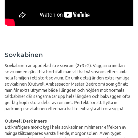
Sovkabinen
Sovkabinen är uppdelad i tre sovrum (2+3+2). Väggarna mellan
sovrummen går att ta bort ifall man vill ha två sovrum eller samla
hela familjen i ett stort sovrum. En unik detalj är den extra rymliga
sovkabinen (Outwell Ambassador Master Bedroom) som gör att
man får extra utrymme både i längden och höjden mot normala
tältkabiner där sängarna tar upp hela längden och bakväggen ofta
ger låg höjd i stora delar av rummet. Perfekt för att flytta in
packning i sovkabinen eller bara ha lite extra yta att röra sig på.
Outwell Dark Inners
Ett kraftigare mörkt tyg i hela sovkabinen minimerar effekten av
många tältcampares värsta fiende, morgonsolen. Även tyget