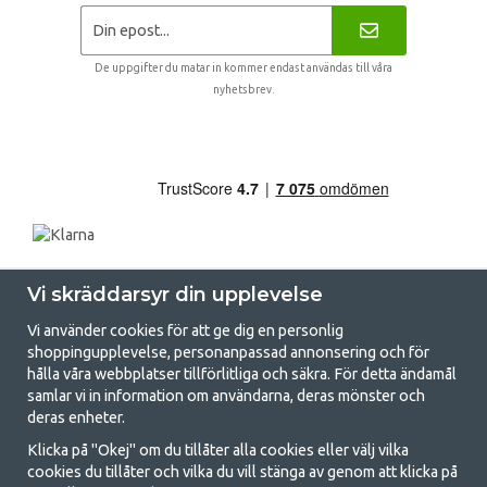
De uppgifter du matar in kommer endast användas till våra
nyhetsbrev.
Vi skräddarsyr din upplevelse
Vi använder cookies för att ge dig en personlig
shoppingupplevelse, personanpassad annonsering och för
hålla våra webbplatser tillförlitliga och säkra. För detta ändamål
samlar vi in information om användarna, deras mönster och
GetCamping.se - Din butik för camping
deras enheter.
och uteliv
Klicka på "Okej" om du tillåter alla cookies eller välj vilka
cookies du tillåter och vilka du vill stänga av genom att klicka på
Att campa kan antingen vara en livsstil eller ett sätt att samla familjen