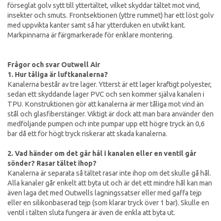
förseglat golv sytt till yttertältet, vilket skyddar tältet mot vind,
insekter och smuts. Frontsektionen (yttre rummet) har ett löst golv
med uppvikta kanter samt så har ytterduken en utvikt kant.
Markpinnarna är färgmarkerade för enklare montering.
Frågor och svar Outwell Air
1. Hur tåliga är luftkanalerna?
Kanalerna består av tre lager. Ytterst är ett lager kraftigt polyester,
sedan ett skyddande lager PVC och sen kommer själva kanalen i
TPU. Konstruktionen gör att kanalerna är mer tåliga mot vind än
stål och glasfiberstänger. Viktigt är dock att man bara använder den
medföljande pumpen och inte pumpar upp ett högre tryck än 0,6
bar då ett för högt tryck riskerar att skada kanalerna.
2. Vad händer om det går hål i kanalen eller en ventil går
sönder? Rasar tältet ihop?
Kanalerna är separata så tältet rasar inte ihop om det skulle gå hål.
Alla kanaler går enkelt att byta ut och är det ett mindre hål kan man
även laga det med Outwells lagningssatser eller med gaffa tejp
eller en silikonbaserad tejp (som klarar tryck över 1 bar). Skulle en
ventil i tälten sluta fungera är även de enkla att byta ut.