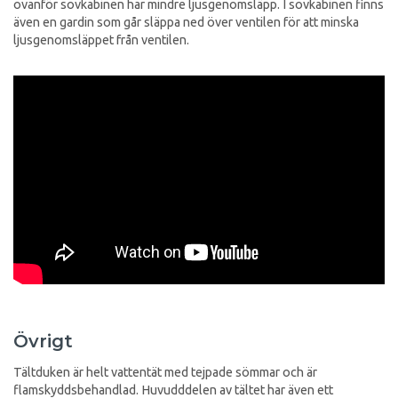
ovanför sovkabinen har mindre ljusgenomsläpp. I sovkabinen finns
även en gardin som går släppa ned över ventilen för att minska
ljusgenomsläppet från ventilen.
Övrigt
Tältduken är helt vattentät med tejpade sömmar och är
flamskyddsbehandlad. Huvudddelen av tältet har även ett