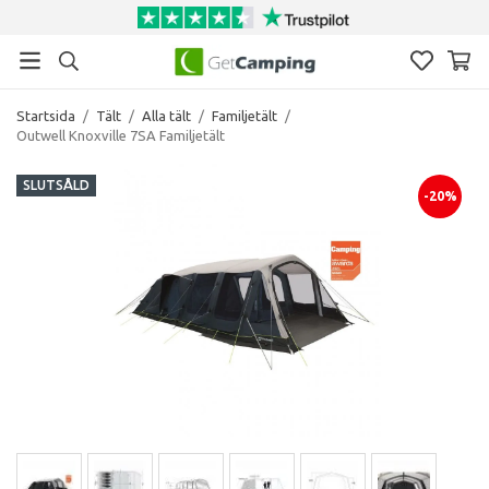
Startsida
/
Tält
/
Alla tält
/
Familjetält
/
Outwell Knoxville 7SA Familjetält
SLUTSÅLD
-20%