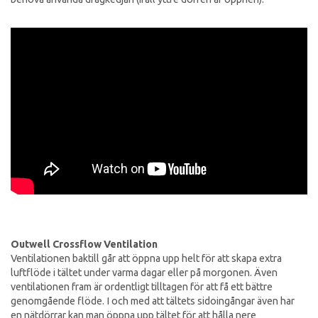
Outwell Crossflow Ventilation
Ventilationen baktill går att öppna upp helt för att skapa extra
luftflöde i tältet under varma dagar eller på morgonen. Även
ventilationen fram är ordentligt tilltagen för att få ett bättre
genomgående flöde. I och med att tältets sidoingångar även har
en nätdörrar kan man öppna upp tältet för att hålla nere