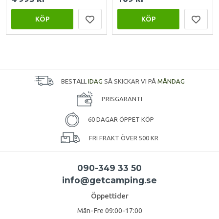
KÖP
KÖP
BESTÄLL
IDAG
SÅ SKICKAR VI PÅ
MÅNDAG
PRISGARANTI
60 DAGAR ÖPPET KÖP
FRI FRAKT ÖVER 500 KR
090-349 33 50
info@getcamping.se
Öppettider
Mån-Fre 09:00-17:00