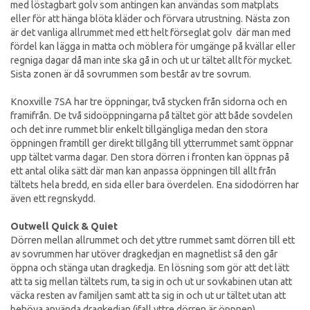
med löstagbart golv som antingen kan användas som matplats
eller för att hänga blöta kläder och förvara utrustning. Nästa zon
är det vanliga allrummet med ett helt förseglat golv där man med
fördel kan lägga in matta och möblera för umgänge på kvällar eller
regniga dagar då man inte ska gå in och ut ur tältet allt för mycket.
Sista zonen är då sovrummen som består av tre sovrum.
Knoxville 7SA har tre öppningar, två stycken från sidorna och en
framifrån. De två sidoöppningarna på tältet gör att både sovdelen
och det inre rummet blir enkelt tillgängliga medan den stora
öppningen framtill ger direkt tillgång till ytterrummet samt öppnar
upp tältet varma dagar. Den stora dörren i fronten kan öppnas på
ett antal olika sätt där man kan anpassa öppningen till allt från
tältets hela bredd, en sida eller bara överdelen. Ena sidodörren har
även ett regnskydd.
Outwell Quick & Quiet
Dörren mellan allrummet och det yttre rummet samt dörren till ett
av sovrummen har utöver dragkedjan en magnetlist så den går
öppna och stänga utan dragkedja. En lösning som gör att det lätt
att ta sig mellan tältets rum, ta sig in och ut ur sovkabinen utan att
väcka resten av familjen samt att ta sig in och ut ur tältet utan att
behöva använda dragkedjan (ifall yttre dörren är öppnen).