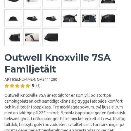
Outwell Knoxville 7SA
Familjetält
ARTIKELNUMMER:
OAS111280
5
(3)
Outwell Knoxville 7SA är ett tält för er som vill bo stort på
campingplatsen och samtidigt känna sig trygga i att både komfort
och kvalitet är i toppklass. Tre mörklagda sovrum, två ljusa allrum
med en takhöjd på 225 cm och flexibla öppningar ger en fantastisk
bekvämlighet. Luftkanaler gör tältet mycket enkelt att resa. Kraftig
tältduk, fastsytt golv i huvuddelen av tältet samt förstärkningar på
utsatta delar ger ett familjetält med en prestanda utöver det