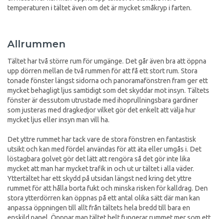
temperaturen i tältet även om det är mycket småkryp i farten.
Allrummen
Tältet har två större rum för umgänge. Det går även bra att öppna
upp dörren mellan de två rummen för att få ett stort rum. Stora
tonade fönster längst sidorna och panoramafönstren fram ger ett
mycket behagligt ljus samtidigt som det skyddar mot insyn. Tältets
fönster är dessutom utrustade med ihoprullningsbara gardiner
som justeras med dragkedjor vilket gör det enkelt att välja hur
mycket ljus eller insyn man vill ha.
Det yttre rummet har tack vare de stora fönstren en fantastisk
utsikt och kan med fördel användas för att äta eller umgås i. Det
löstagbara golvet gör det lätt att rengöra så det gör inte lika
mycket att man har mycket trafik in och ut ur tältet i alla väder.
Yttertältet har ett skydd på utsidan längst ned kring det yttre
rummet för att hålla borta fukt och minska risken för kalldrag. Den
stora ytterdörren kan öppnas på ett antal olika sätt där man kan
anpassa öppningen till allt från tältets hela bredd till bara en
enskild panel. Öppnar man tältet helt fungerar rummet mer som ett