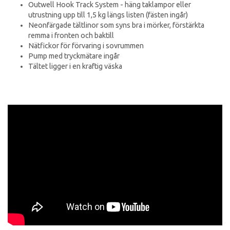
Outwell Hook Track System - häng taklampor eller
utrustning upp till 1,5 kg längs listen (fästen ingår)
Neonfärgade tältlinor som syns bra i mörker, förstärkta
remma i fronten och baktill
Nätfickor för förvaring i sovrummen
Pump med tryckmätare ingår
Tältet ligger i en kraftig väska