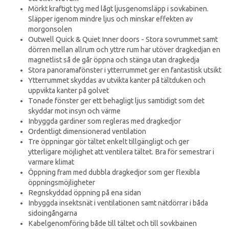
Mörkt kraftigt tyg med lågt ljusgenomsläpp i sovkabinen.
Släpper igenom mindre ljus och minskar effekten av
morgonsolen
Outwell Quick & Quiet Inner doors - Stora sovrummet samt
dörren mellan allrum och yttre rum har utöver dragkedjan en
magnetlist så de går öppna och stänga utan dragkedja
Stora panoramafönster i ytterrummet ger en fantastisk utsikt
Ytterrummet skyddas av utvikta kanter på tältduken och
uppvikta kanter på golvet
Tonade fönster ger ett behagligt ljus samtidigt som det
skyddar mot insyn och värme
Inbyggda gardiner som regleras med dragkedjor
Ordentligt dimensionerad ventilation
Tre öppningar gör tältet enkelt tillgängligt och ger
ytterligare möjlighet att ventilera tältet. Bra för semestrar i
varmare klimat
Öppning fram med dubbla dragkedjor som ger flexibla
öppningsmöjligheter
Regnskyddad öppning på ena sidan
Inbyggda insektsnät i ventilationen samt nätdörrar i båda
sidoingångarna
Kabelgenomföring både till tältet och till sovkbainen