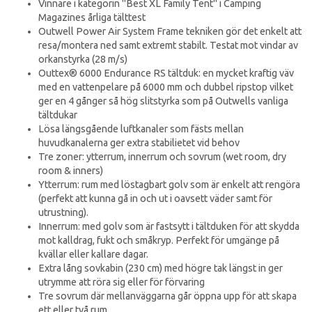
Vinnare i kategorin "Best XL Family Tent" i Camping
Magazines årliga tälttest
Outwell Power Air System Frame tekniken gör det enkelt att
resa/montera ned samt extremt stabilt. Testat mot vindar av
orkanstyrka (28 m/s)
Outtex® 6000 Endurance RS tältduk: en mycket kraftig väv
med en vattenpelare på 6000 mm och dubbel ripstop vilket
ger en 4 gånger så hög slitstyrka som på Outwells vanliga
tältdukar
Lösa längsgående luftkanaler som fästs mellan
huvudkanalerna ger extra stabilietet vid behov
Tre zoner: ytterrum, innerrum och sovrum (wet room, dry
room & inners)
Ytterrum: rum med löstagbart golv som är enkelt att rengöra
(perfekt att kunna gå in och ut i oavsett väder samt för
utrustning).
Innerrum: med golv som är fastsytt i tältduken för att skydda
mot kalldrag, fukt och småkryp. Perfekt för umgänge på
kvällar eller kallare dagar.
Extra lång sovkabin (230 cm) med högre tak längst in ger
utrymme att röra sig eller för förvaring
Tre sovrum där mellanväggarna går öppna upp för att skapa
ett eller två rum