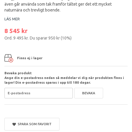
även går använda som tak framför tältet ger det ett mycket
naturnära och trevligt boende.
LÄS MER
8 545 kr
Ord.
9 495 kr
. Du sparar
950 kr
(
10
%)
Finns ej i lager
Bevaka produkt
Ange din e-postadress nedan så meddelar vi dig när produkten finns i
lager! Din e-postadress sparas i upp till 180 dagar.
BEVAKA
SPARA SOM FAVORIT