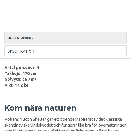
BESKRIVNING
SPECIFIKATION
Antal personer: 4
Takhöjd: 170 cm
Golvyta: ca 7 m²
Vikt: 17.2 kg
Kom nära naturen
Robens Yukon Shelter ger ett boende inspirerat av det klassiska
skandinaviska vindskyddet och fungerar lika bra för övernattningen
som till ett skydd under utflykten eller fisketuren. Tältet har en