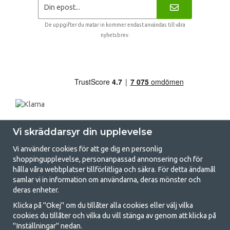
De uppgifter du matar in kommer endast användas till våra
nyhetsbrev.
Vi skräddarsyr din upplevelse
Vi använder cookies för att ge dig en personlig
shoppingupplevelse, personanpassad annonsering och för
hålla våra webbplatser tillförlitliga och säkra. För detta ändamål
samlar vi in information om användarna, deras mönster och
GetCamping.se - Din butik för camping
deras enheter.
och uteliv
Klicka på "Okej" om du tillåter alla cookies eller välj vilka
cookies du tillåter och vilka du vill stänga av genom att klicka på
Att campa kan antingen vara en livsstil eller ett sätt att samla familjen
"Inställningar" nedan.
för ett gemensamt äventyr. Oavsett vilken kategori du tillhör hittar du