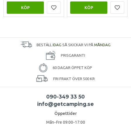
KÖP
KÖP
BESTÄLL
IDAG
SÅ SKICKAR VI PÅ
MÅNDAG
PRISGARANTI
60 DAGAR ÖPPET KÖP
FRI FRAKT ÖVER 500 KR
090-349 33 50
info@getcamping.se
Öppettider
Mån-Fre 09:00-17:00