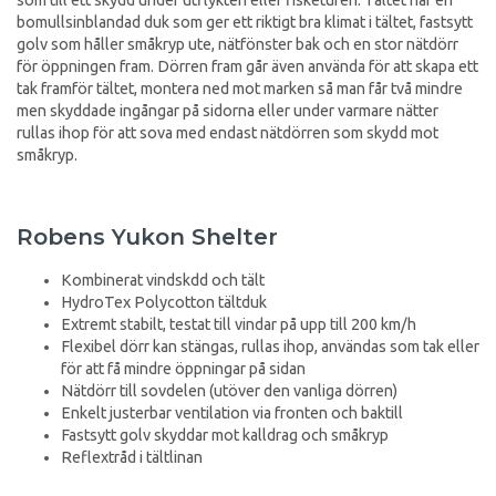
bomullsinblandad duk som ger ett riktigt bra klimat i tältet, fastsytt
golv som håller småkryp ute, nätfönster bak och en stor nätdörr
för öppningen fram. Dörren fram går även använda för att skapa ett
tak framför tältet, montera ned mot marken så man får två mindre
men skyddade ingångar på sidorna eller under varmare nätter
rullas ihop för att sova med endast nätdörren som skydd mot
småkryp.
Robens Yukon Shelter
Kombinerat vindskdd och tält
HydroTex Polycotton tältduk
Extremt stabilt, testat till vindar på upp till 200 km/h
Flexibel dörr kan stängas, rullas ihop, användas som tak eller
för att få mindre öppningar på sidan
Nätdörr till sovdelen (utöver den vanliga dörren)
Enkelt justerbar ventilation via fronten och baktill
Fastsytt golv skyddar mot kalldrag och småkryp
Reflextråd i tältlinan