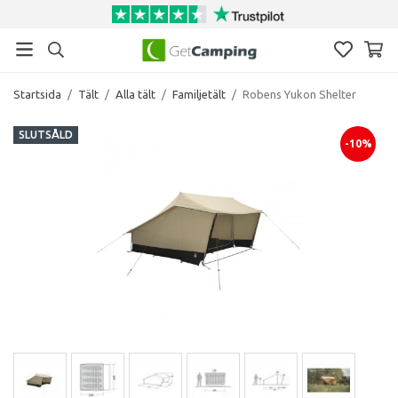
Startsida
/
Tält
/
Alla tält
/
Familjetält
/
Robens Yukon Shelter
SLUTSÅLD
-10%