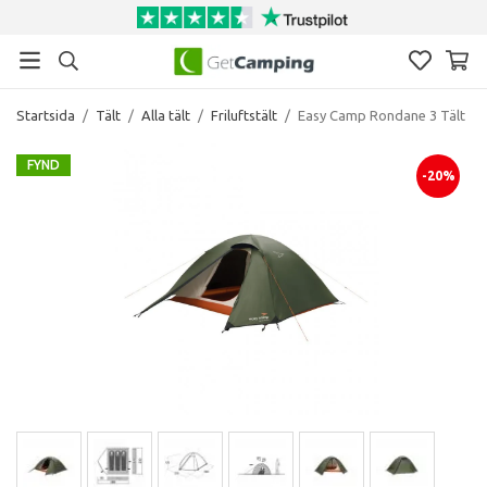
Startsida
/
Tält
/
Alla tält
/
Friluftstält
/
Easy Camp Rondane 3 Tält
FYND
-20%