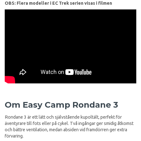
OBS: Flera modeller i EC Trek serien visas i filmen
Om Easy Camp Rondane 3
Rondane 3 är ett lätt och självstående kupoltält, perfekt för
äventyrare till fots eller på cykel. Två ingångar ger smidig åtkomst
och bättre ventilation, medan absiden vid framdörren ger extra
förvaring.