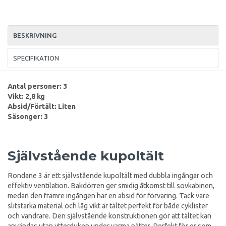
BESKRIVNING
SPECIFIKATION
Antal personer: 3
Vikt: 2,8 kg
Absid/Förtält: Liten
Säsonger: 3
Självstående kupoltält
Rondane 3 är ett självstående kupoltält med dubbla ingångar och
effektiv ventilation. Bakdörren ger smidig åtkomst till sovkabinen,
medan den främre ingången har en absid för förvaring. Tack vare
slitstarka material och låg vikt är tältet perfekt för både cyklister
och vandrare. Den självstående konstruktionen gör att tältet kan
användas utan ytterduken under varma nätter. Perfekt för er som