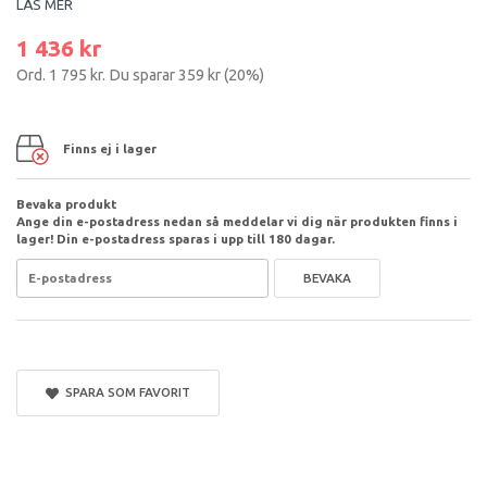
LÄS MER
1 436 kr
Ord.
1 795 kr
. Du sparar
359 kr
(
20
%)
Finns ej i lager
Bevaka produkt
Ange din e-postadress nedan så meddelar vi dig när produkten finns i
lager! Din e-postadress sparas i upp till 180 dagar.
BEVAKA
SPARA SOM FAVORIT