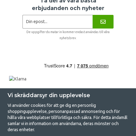
Ta del av våra bästa
erbjudanden och nyheter
De uppgifter du matar in kommer endast användas till våra
nyhetsbrev.
Vi skräddarsyr din upplevelse
Vi använder cookies för att ge dig en personlig
shoppingupplevelse, personanpassad annonsering och för
hålla våra webbplatser tillförlitliga och säkra. För detta ändamål
samlar vi in information om användarna, deras mönster och
GetCamping.se - Din butik för camping
deras enheter.