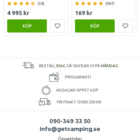
(59)
(997)
4 995 kr
169 kr
KÖP
KÖP
BESTÄLL
IDAG
SÅ SKICKAR VI PÅ
MÅNDAG
PRISGARANTI
60 DAGAR ÖPPET KÖP
FRI FRAKT ÖVER 500 KR
090-349 33 50
info@getcamping.se
Öppettider