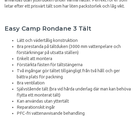
letar efter ett prisvärt tält som har liten packstorlek och låg vikt.
Easy Camp Rondane 3 Tält
Lätt och vädertålig konstruktion
Bra prestanda på tältduken (3000 mm vattenpelare och
förstärkningar på utsatta ställen)
Enkelt att montera
Förstärkta fästen för tältstängerna
Två ingångar gör tältet tillgängligt från två håll och ger
bättra plats för packning
Bra ventilation
Självstående tält (bra vid hårda underlag där man kan behöva
flytta ett monterat tält)
Kan användas utan yttertält
Reparationskit ingår
PFC-fri vattenavvisande behandling