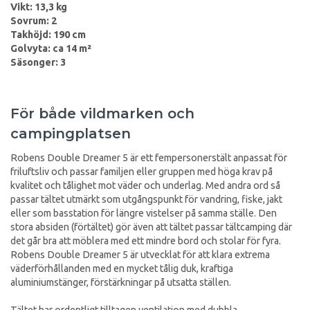
Vikt: 13,3 kg
Sovrum: 2
Takhöjd: 190 cm
Golvyta: ca 14 m²
Säsonger: 3
För både vildmarken och
campingplatsen
Robens Double Dreamer 5 är ett fempersonerstält anpassat för
friluftsliv och passar familjen eller gruppen med höga krav på
kvalitet och tålighet mot väder och underlag. Med andra ord så
passar tältet utmärkt som utgångspunkt för vandring, fiske, jakt
eller som basstation för längre vistelser på samma ställe. Den
stora absiden (förtältet) gör även att tältet passar tältcamping där
det går bra att möblera med ett mindre bord och stolar för fyra.
Robens Double Dreamer 5 är utvecklat för att klara extrema
väderförhållanden med en mycket tålig duk, kraftiga
aluminiumstänger, förstärkningar på utsatta ställen.
Tältet har ordentligt tilltagen ventilation med dubbla