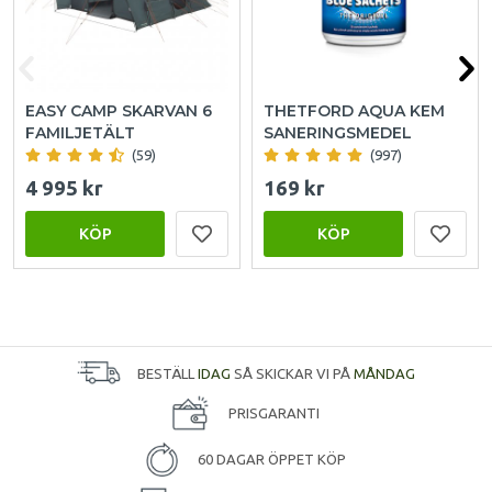
EASY CAMP SKARVAN 6
THETFORD AQUA KEM
FAMILJETÄLT
SANERINGSMEDEL
(59)
(997)
4 995 kr
169 kr
KÖP
KÖP
BESTÄLL
IDAG
SÅ SKICKAR VI PÅ
MÅNDAG
PRISGARANTI
60 DAGAR ÖPPET KÖP