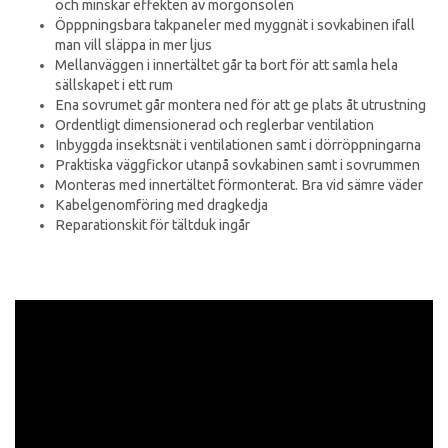
och minskar effekten av morgonsolen
Öpppningsbara takpaneler med myggnät i sovkabinen ifall
man vill släppa in mer ljus
Mellanväggen i innertältet går ta bort för att samla hela
sällskapet i ett rum
Ena sovrumet går montera ned för att ge plats åt utrustning
Ordentligt dimensionerad och reglerbar ventilation
Inbyggda insektsnät i ventilationen samt i dörröppningarna
Praktiska väggfickor utanpå sovkabinen samt i sovrummen
Monteras med innertältet förmonterat. Bra vid sämre väder
Kabelgenomföring med dragkedja
Reparationskit för tältduk ingår