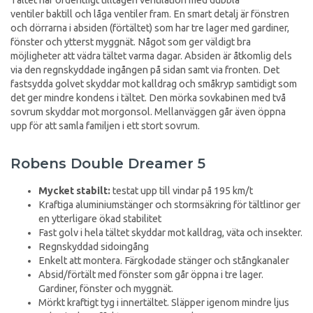
ventiler baktill och låga ventiler fram. En smart detalj är fönstren
och dörrarna i absiden (förtältet) som har tre lager med gardiner,
fönster och ytterst myggnät. Något som ger väldigt bra
möjligheter att vädra tältet varma dagar. Absiden är åtkomlig dels
via den regnskyddade ingången på sidan samt via fronten. Det
fastsydda golvet skyddar mot kalldrag och småkryp samtidigt som
det ger mindre kondens i tältet. Den mörka sovkabinen med två
sovrum skyddar mot morgonsol. Mellanväggen går även öppna
upp för att samla familjen i ett stort sovrum.
Robens Double Dreamer 5
Mycket stabilt:
testat upp till vindar på 195 km/t
Kraftiga aluminiumstänger och stormsäkring för tältlinor ger
en ytterligare ökad stabilitet
Fast golv i hela tältet skyddar mot kalldrag, väta och insekter.
Regnskyddad sidoingång
Enkelt att montera. Färgkodade stänger och stångkanaler
Absid/förtält med fönster som går öppna i tre lager.
Gardiner, fönster och myggnät.
Mörkt kraftigt tyg i innertältet. Släpper igenom mindre ljus