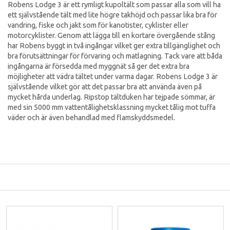
Robens Lodge 3 är ett rymligt kupoltält som passar alla som vill ha
ett självstående tält med lite högre takhöjd och passar lika bra för
vandring, fiske och jakt som för kanotister, cyklister eller
motorcyklister. Genom att lägga till en kortare övergående stång
har Robens byggt in två ingångar vilket ger extra tillgänglighet och
bra förutsättningar för förvaring och matlagning. Tack vare att båda
ingångarna är försedda med myggnät så ger det extra bra
möjligheter att vädra tältet under varma dagar. Robens Lodge 3 är
självstående vilket gör att det passar bra att använda även på
mycket hårda underlag. Ripstop tältduken har tejpade sömmar, är
med sin 5000 mm vattentålighetsklassning mycket tålig mot tuffa
väder och är även behandlad med flamskyddsmedel.