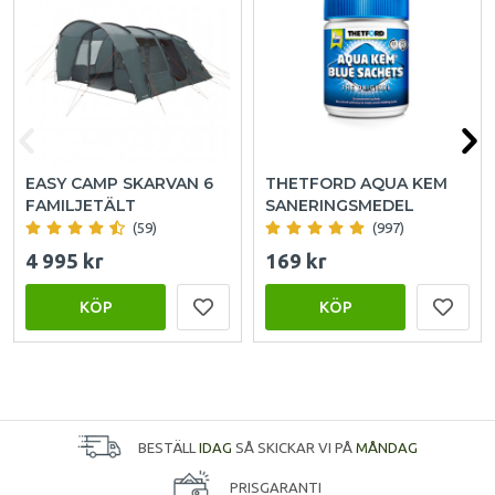
EASY CAMP SKARVAN 6
THETFORD AQUA KEM
FAMILJETÄLT
SANERINGSMEDEL
(59)
(997)
4 995 kr
169 kr
KÖP
KÖP
BESTÄLL
IDAG
SÅ SKICKAR VI PÅ
MÅNDAG
PRISGARANTI