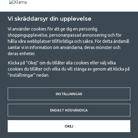
Vi skräddarsyr din upplevelse
Vi använder cookies för att ge dig en personlig
shoppingupplevelse, personanpassad annonsering och för
hålla våra webbplatser tillförlitliga och säkra. För detta ändamål
samlar vi in information om användarna, deras mönster och
GetCamping.se - Din butik för camping
deras enheter.
och uteliv
Klicka på "Okej" om du tillåter alla cookies eller välj vilka
cookies du tillåter och vilka du vill stänga av genom att klicka på
Att campa kan antingen vara en livsstil eller ett sätt att samla familjen
"Inställningar" nedan.
för ett gemensamt äventyr. Oavsett vilken kategori du tillhör hittar du
allt du behöver av campingtillbehör hos oss. Vi tycker att alla ska ha råd
med att campa så därför erbjuder vi riktigt bra priser på familjetält,
INSTÄLLNINGAR
husvagnstält och all annan utrustning för camping och friluftsliv. Vårt
mål är att i varje priskategori erbjuda den bästa campingutrustningen
gällande kvalitet och funktionalitet. Ta gärna kontakt med oss om det
ENDAST NÖDVÄNDIGA
är något du saknar eller vill veta mer om.
© 2020 GetCamping. All rights reserved.
OKEJ