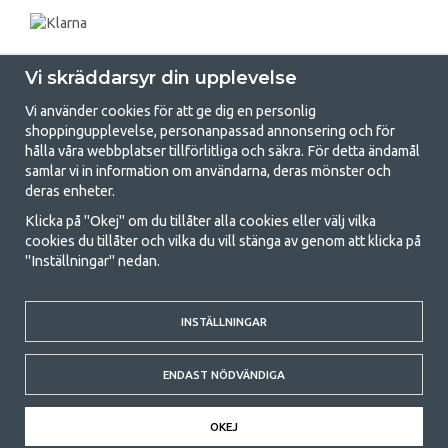
Vi skräddarsyr din upplevelse
Vi använder cookies för att ge dig en personlig
shoppingupplevelse, personanpassad annonsering och för
hålla våra webbplatser tillförlitliga och säkra. För detta ändamål
samlar vi in information om användarna, deras mönster och
GetCamping.se - Din butik för camping
deras enheter.
och uteliv
Klicka på "Okej" om du tillåter alla cookies eller välj vilka
cookies du tillåter och vilka du vill stänga av genom att klicka på
Att campa kan antingen vara en livsstil eller ett sätt att samla familjen
"Inställningar" nedan.
för ett gemensamt äventyr. Oavsett vilken kategori du tillhör hittar du
allt du behöver av campingtillbehör hos oss. Vi tycker att alla ska ha råd
med att campa så därför erbjuder vi riktigt bra priser på familjetält,
husvagnstält och all annan utrustning för camping och friluftsliv. Vårt
INSTÄLLNINGAR
mål är att i varje priskategori erbjuda den bästa campingutrustningen
gällande kvalitet och funktionalitet. Ta gärna kontakt med oss om det
ENDAST NÖDVÄNDIGA
är något du saknar eller vill veta mer om.
© 2020 GetCamping. All rights reserved.
OKEJ