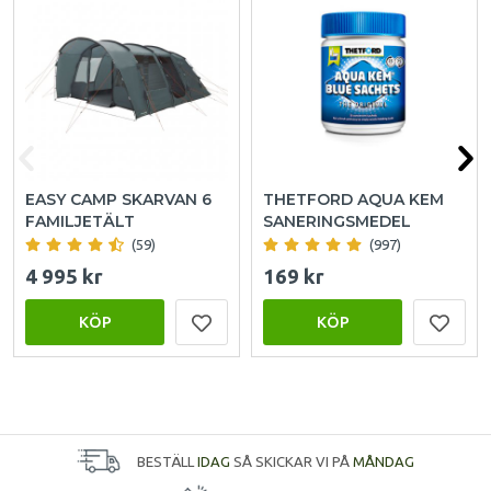
EASY CAMP SKARVAN 6
THETFORD AQUA KEM
FAMILJETÄLT
SANERINGSMEDEL
(59)
(997)
4 995 kr
169 kr
KÖP
KÖP
BESTÄLL
IDAG
SÅ SKICKAR VI PÅ
MÅNDAG