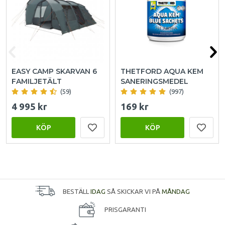
EASY CAMP SKARVAN 6
THETFORD AQUA KEM
FAMILJETÄLT
SANERINGSMEDEL
(59)
(997)
4 995 kr
169 kr
KÖP
KÖP
BESTÄLL
IDAG
SÅ SKICKAR VI PÅ
MÅNDAG
PRISGARANTI