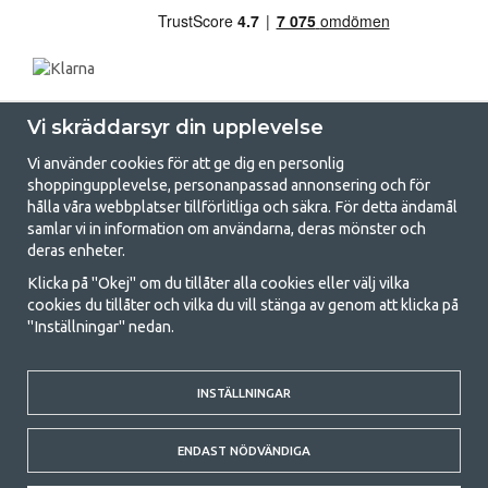
Vi skräddarsyr din upplevelse
Vi använder cookies för att ge dig en personlig
shoppingupplevelse, personanpassad annonsering och för
hålla våra webbplatser tillförlitliga och säkra. För detta ändamål
samlar vi in information om användarna, deras mönster och
GetCamping.se - Din butik för camping
deras enheter.
och uteliv
Klicka på "Okej" om du tillåter alla cookies eller välj vilka
cookies du tillåter och vilka du vill stänga av genom att klicka på
Att campa kan antingen vara en livsstil eller ett sätt att samla familjen
"Inställningar" nedan.
för ett gemensamt äventyr. Oavsett vilken kategori du tillhör hittar du
allt du behöver av campingtillbehör hos oss. Vi tycker att alla ska ha råd
med att campa så därför erbjuder vi riktigt bra priser på familjetält,
INSTÄLLNINGAR
husvagnstält och all annan utrustning för camping och friluftsliv. Vårt
mål är att i varje priskategori erbjuda den bästa campingutrustningen
gällande kvalitet och funktionalitet. Ta gärna kontakt med oss om det
ENDAST NÖDVÄNDIGA
är något du saknar eller vill veta mer om.
© 2020 GetCamping. All rights reserved.