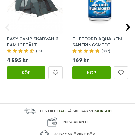
EASY CAMP SKARVAN 6
THETFORD AQUA KEM
FAMILJETÄLT
SANERINGSMEDEL
(59)
(997)
4 995 kr
169 kr
KÖP
KÖP
BESTÄLL
IDAG
SÅ SKICKAR VI
IMORGON
PRISGARANTI
60 DAGAR ÖPPET KÖP