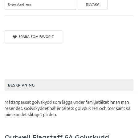
BEVAKA
SPARA SOM FAVORIT
BESKRIVNING
Måttanpassat golvskydd som läggs under familjetältet innan man
reser det. Golvskyddet håller tältets golvduk ren och torr samt så
minskar det slitaget på den.
Outwell Flagstaff 6A Golvskydd