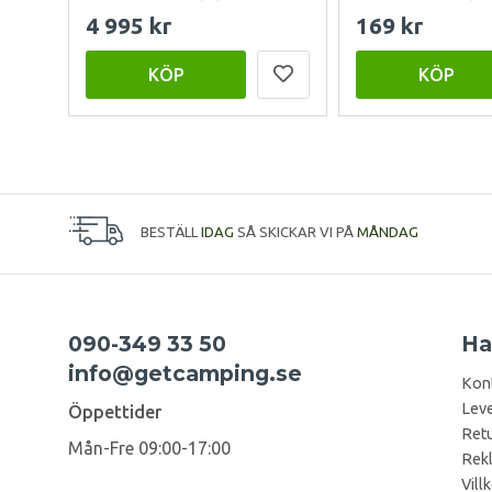
4 995 kr
169 kr
KÖP
KÖP
BESTÄLL
IDAG
SÅ SKICKAR VI PÅ
MÅNDAG
090-349 33 50
Ha
info@getcamping.se
Kon
Leve
Öppettider
Retu
Mån-Fre 09:00-17:00
Rek
Vill