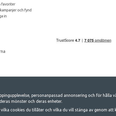
 favoriter
 kampanjer och fynd
a in
ppingupplevelse, personanpassad annonsering och för hålla våra
Camping.se - Din butik för camping och ut
deras mönster och deras enheter.
iljen för ett gemensamt äventyr. Oavsett vilken kategori du tillhör hittar du a
j vilka cookies du tillåter och vilka du vill stänga av genom att
 på familjetält, husvagnstält och all annan utrustning för camping och frilufts
e kvalitet och funktionalitet. Ta gärna kontakt med oss om det är något du sa