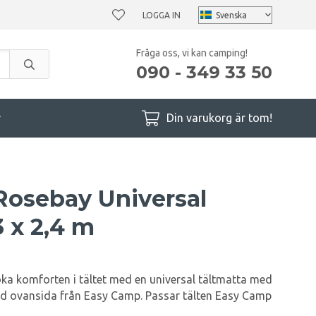
LOGGA IN
Fråga oss, vi kan camping!
090 - 349 33 50
r
Din varukorg är tom!
osebay Universal
3 x 2,4 m
öka komforten i tältet med en universal tältmatta med
vd ovansida från Easy Camp. Passar tälten Easy Camp