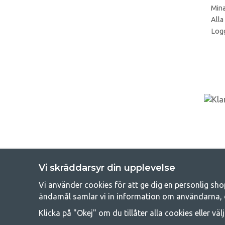
Mina
Alla
Logg
Vi skräddarsyr din upplevelse
Vi använder cookies för att ge dig en personlig sho
Get
ändamål samlar vi in information om användarna, 
Att campa kan antingen vara en livsstil eller ett sätt att samla fam
Klicka på "Okej" om du tillåter alla cookies eller väl
råd med att campa så därför erbjuder vi riktigt bra priser
campingutrustningen gälland