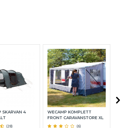
P SKARVAN 4
WECAMP KOMPLETT
HOL
ÄLT
FRONT CARAVANSTORE XL
(28)
(6)