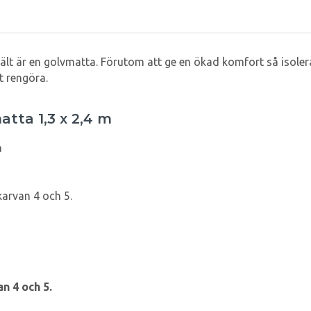
etält är en golvmatta. Förutom att ge en ökad komfort så isol
t rengöra.
tta 1,3 x 2,4 m
a
arvan 4 och 5.
n 4 och 5.