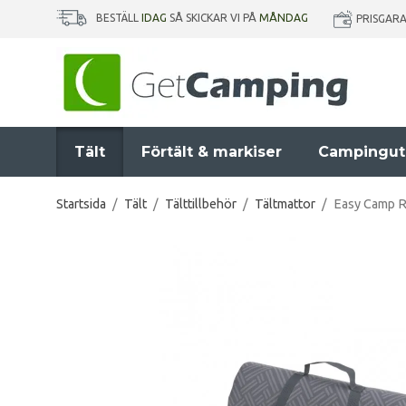
BESTÄLL
IDAG
SÅ SKICKAR VI PÅ
MÅNDAG
PRISGAR
Tält
Förtält & markiser
Campingut
Startsida
/
Tält
/
Tälttillbehör
/
Tältmattor
/
Easy Camp Ro