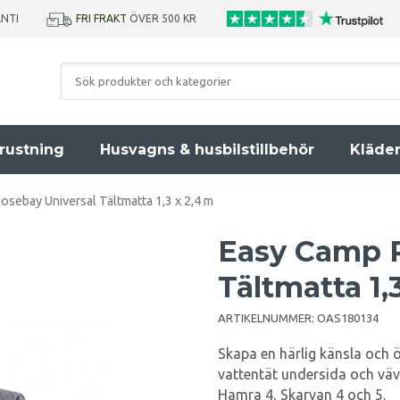
ANTI
FRI FRAKT
ÖVER 500 KR
rustning
Husvagns & husbilstillbehör
Kläde
sebay Universal Tältmatta 1,3 x 2,4 m
Easy Camp R
Tältmatta 1,
ARTIKELNUMMER:
OAS180134
Skapa en härlig känsla och 
vattentät undersida och vä
Hamra 4, Skarvan 4 och 5.