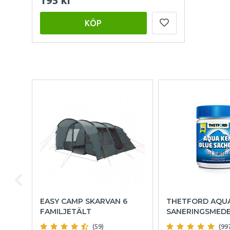
195 kr
KÖP
EASY CAMP SKARVAN 6
THETFORD AQU
FAMILJETÄLT
SANERINGSMED
(59)
(99