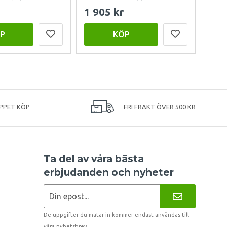
1 905 kr
999
P
KÖP
PPET KÖP
FRI FRAKT ÖVER 500 KR
Ta del av våra bästa
erbjudanden och nyheter
De uppgifter du matar in kommer endast användas till
våra nyhetsbrev.