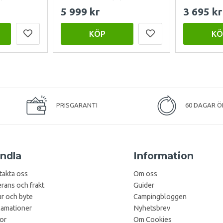
5 999 kr
3 695 kr
KÖP
KÖ
PRISGARANTI
60 DAGAR Ö
ndla
Information
takta oss
Om oss
rans och frakt
Guider
r och byte
Campingbloggen
lamationer
Nyhetsbrev
kor
Om Cookies